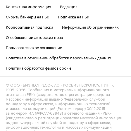
Контактная информация
Редакция
Скрыть баннеры на РБК
Подписка на РБК
Корпоративная подписка
Информация об ограничениях
О соблюдении авторских прав
Пользовательское соглашение
Политика в отношении обработки персональных данных
Политика обработки файлов cookie
© ООО «БИЗНЕСПРЕСС», АО «РОСБИЗНЕСКОНСАЛТИНГ»,
1995–2026
. Сообщения и материалы информационного
агентства «РБК» (свидетельство о регистрации средства
массовой информации выдано Федеральной службой
по надзору в сфере связи, информационных технологий
и массовых коммуникаций (Роскомнадзор) 09.12.2015
за номером ИА №ФС77-63848) и сетевого издания «РБК»
(свидетельство о регистрации средства массовой информации
выдано Федеральной службой по надзору в сфере связи,
информационных технологий и массовых коммуникаций