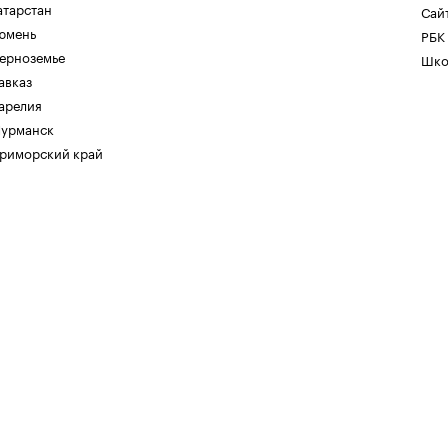
атарстан
Сайт
юмень
РБК
ерноземье
Шко
авказ
арелия
урманск
риморский край