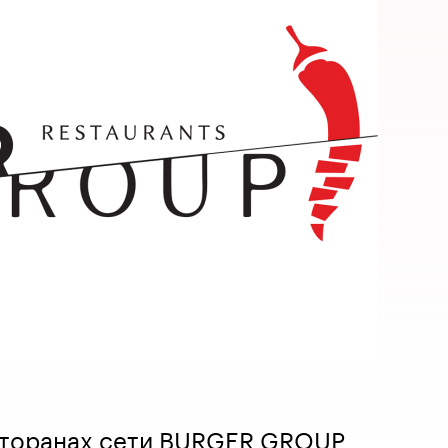
есторанах сети BURGER GROUP