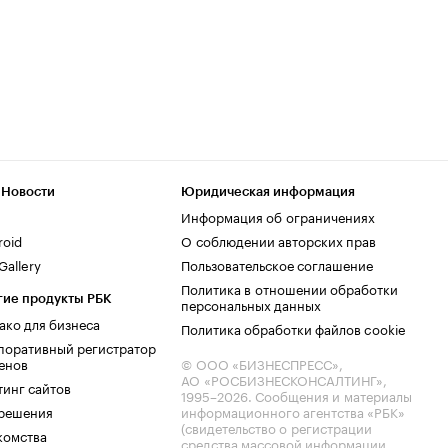
 Новости
Юридическая информация
Информация об ограничениях
roid
О соблюдении авторских прав
allery
Пользовательское соглашение
Политика в отношении обработки
гие продукты РБК
персональных данных
ако для бизнеса
Политика обработки файлов cookie
поративный регистратор
енов
© ООО «БИЗНЕСПРЕСС»,
АО «РОСБИЗНЕСКОНСАЛТИНГ»,
тинг сайтов
1995–2026
. Сообщения и материалы
.решения
информационного агентства «РБК»
(свидетельство о регистрации
комства
средства массовой информации