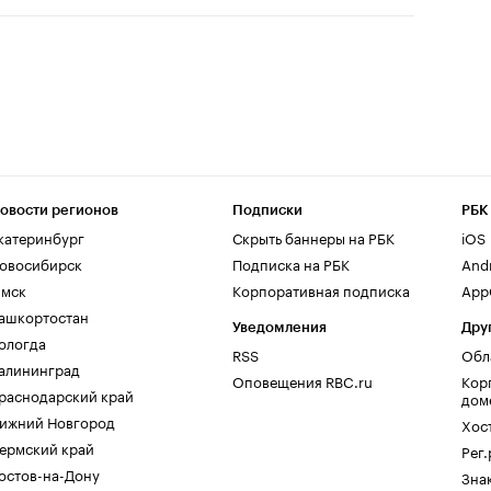
овости регионов
Подписки
РБК
катеринбург
Скрыть баннеры на РБК
iOS
овосибирск
Подписка на РБК
And
мск
Корпоративная подписка
AppG
ашкортостан
Уведомления
Дру
ологда
RSS
Обл
алининград
Оповещения RBC.ru
Кор
раснодарский край
дом
ижний Новгород
Хос
ермский край
Рег
остов-на-Дону
Зна