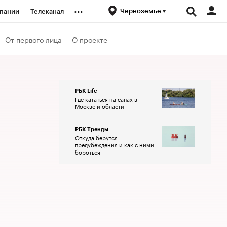
...
Черноземье
пании
Телеканал
ионеры
От первого лица
О проекте
вания
РБК Life
Где кататься на сапах в
личной валюты
Москве и области
РБК Тренды
Откуда берутся
предубеждения и как с ними
бороться