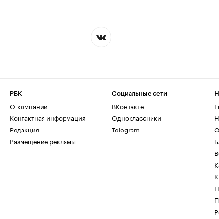
РБК
Социальные сети
Н
О компании
ВКонтакте
Е
Контактная информация
Одноклассники
Н
Редакция
Telegram
О
Размещение рекламы
Б
В
К
К
Н
П
Р