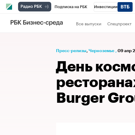
Подписка на РБК
Инвестиции
РБК Вино
Спорт
Школа управления
Все выпуски
Спецпроект
Национальные проекты
Город
Стил
Кредитные рейтинги
Франшизы
Га
Пресс-релизы
⁠,
Черноземье
,
09 апр 2
Проверка контрагентов
Политика
Э
День косм
ресторана
Burger Gr