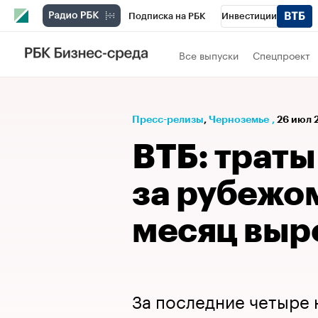
Подписка на РБК
Инвестиции
РБК Вино
Спорт
Школа управления
Все выпуски
Спецпроект
Национальные проекты
Город
Стил
Кредитные рейтинги
Франшизы
Га
Пресс-релизы
⁠,
Черноземье
,
26 июл 
Проверка контрагентов
Политика
Э
ВТБ: трат
за рубежо
месяц выро
За последние четыре 