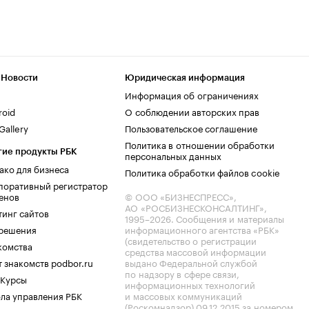
 Новости
Юридическая информация
Информация об ограничениях
roid
О соблюдении авторских прав
allery
Пользовательское соглашение
Политика в отношении обработки
гие продукты РБК
персональных данных
ако для бизнеса
Политика обработки файлов cookie
поративный регистратор
енов
© ООО «БИЗНЕСПРЕСС»,
АО «РОСБИЗНЕСКОНСАЛТИНГ»,
тинг сайтов
1995–2026
. Сообщения и материалы
.решения
информационного агентства «РБК»
(свидетельство о регистрации
комства
средства массовой информации
 знакомств podbor.ru
выдано Федеральной службой
по надзору в сфере связи,
 Курсы
информационных технологий
ла управления РБК
и массовых коммуникаций
(Роскомнадзор) 09.12.2015 за номером