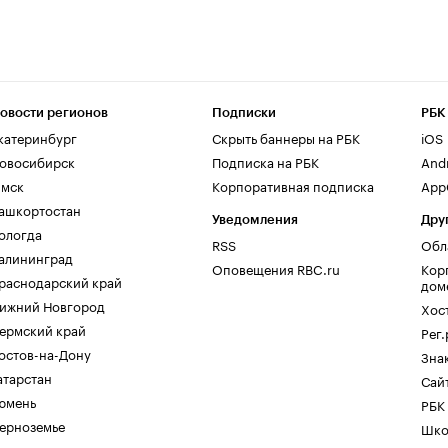
овости регионов
Подписки
РБК
катеринбург
Скрыть баннеры на РБК
iOS
овосибирск
Подписка на РБК
And
мск
Корпоративная подписка
AppG
ашкортостан
Уведомления
Дру
ологда
RSS
Обл
алининград
Оповещения RBC.ru
Кор
раснодарский край
дом
ижний Новгород
Хос
ермский край
Рег
остов-на-Дону
Зна
атарстан
Сайт
юмень
РБК
ерноземье
Шко