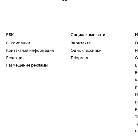
РБК
Социальные сети
Н
О компании
ВКонтакте
Е
Контактная информация
Одноклассники
Н
Редакция
Telegram
О
Размещение рекламы
Б
В
К
К
Н
П
Р
Т
Т
Ч