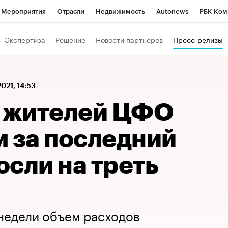
Мероприятия
Отрасли
Недвижимость
Autonews
РБК Ком
 РБК
РБК Образование
РБК Курсы
РБК Life
Тренды
Виз
Экспертиза
Решение
Новости партнеров
Пресс-релизы
ь
Крипто
РБК Бизнес-среда
Дискуссионный клуб
Исследо
зета
Спецпроекты СПб
Конференции СПб
Спецпроекты
2021, 14:53
кономика
Бизнес
Технологии и медиа
Финансы
Рынок на
ы жителей ЦФО
м за последний
сли на треть
недели объем расходов