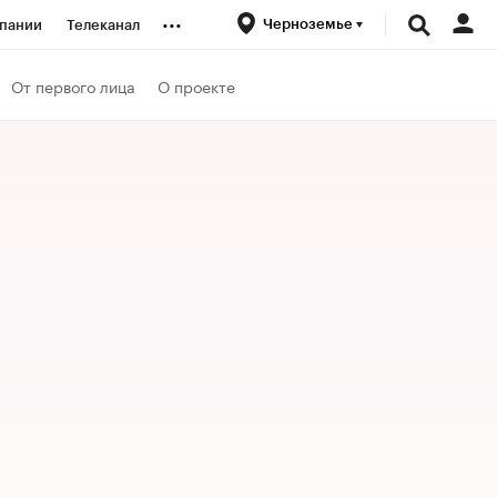
...
Черноземье
пании
Телеканал
ионеры
От первого лица
О проекте
вания
личной валюты