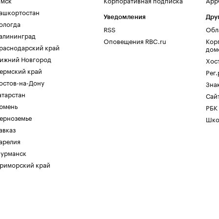
мск
Корпоративная подписка
AppG
ашкортостан
Уведомления
Дру
ологда
RSS
Обл
алининград
Оповещения RBC.ru
Кор
раснодарский край
дом
ижний Новгород
Хос
ермский край
Рег
остов-на-Дону
Зна
атарстан
Сайт
юмень
РБК
ерноземье
Шко
авказ
арелия
урманск
риморский край