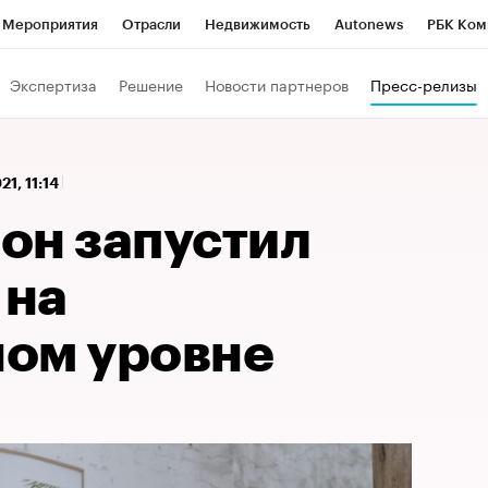
Мероприятия
Отрасли
Недвижимость
Autonews
РБК Ком
 РБК
РБК Образование
РБК Курсы
РБК Life
Тренды
Виз
Экспертиза
Решение
Новости партнеров
Пресс-релизы
ь
Крипто
РБК Бизнес-среда
Дискуссионный клуб
Исследо
зета
Спецпроекты СПб
Конференции СПб
Спецпроекты
21, 11:14
кономика
Бизнес
Технологии и медиа
Финансы
Рынок на
он запустил
 на
ом уровне