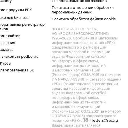
allery
Пользовательское соглашение
Политика в отношении обработки
гие продукты РБК
персональных данных
ако для бизнеса
Политика обработки файлов cookie
поративный регистратор
енов
© ООО «БИЗНЕСПРЕСС»,
АО «РОСБИЗНЕСКОНСАЛТИНГ»,
тинг сайтов
1995–2026
. Сообщения и материалы
.решения
информационного агентства «РБК»
(свидетельство о регистрации
комства
средства массовой информации
 знакомств podbor.ru
выдано Федеральной службой
по надзору в сфере связи,
 Курсы
информационных технологий
ла управления РБК
и массовых коммуникаций
(Роскомнадзор) 09.12.2015 за номером
ИА №ФС77-63848) и сетевого издания
«РБК» (свидетельство о регистрации
средства массовой информации
выдано Федеральной службой
по надзору в сфере связи,
информационных технологий
и массовых коммуникаций
(Роскомнадзор) 03.12.2021 за номером
ЭЛ №ФС77-82385) сопровождаются
пометкой «РБК».
letters@rbc.ru
18+
Владельцем сайта является