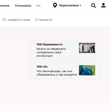
...
Черноземье
пании
Телеканал
ионеры
От первого лица
О проекте
вания
РБК Недвижимость
Можно ли перевозить
личной валюты
холодильник лежа:
инструкция
РБК Life
Что такое фьорды, как они
образовались и где находятся