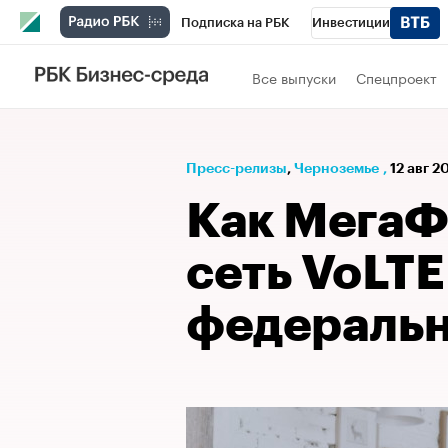
Подписка на РБК
Инвестиции
РБК Вино
Спорт
Школа управления
Все выпуски
Спецпроект
Национальные проекты
Город
Стил
Кредитные рейтинги
Франшизы
Га
Пресс-релизы
⁠,
Черноземье
,
12 авг 20
Проверка контрагентов
Политика
Э
Как МегаФ
сеть VoLTE
федеральн