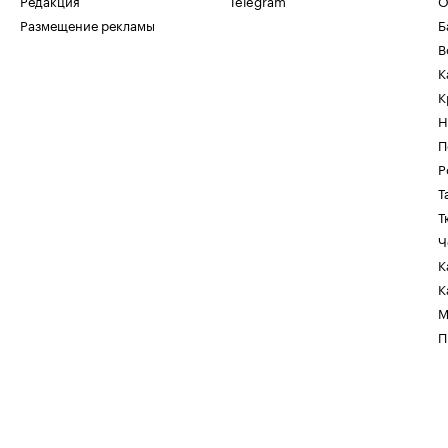
Редакция
Telegram
О
Размещение рекламы
Б
В
К
К
Н
П
Р
Т
Т
Ч
К
К
М
П