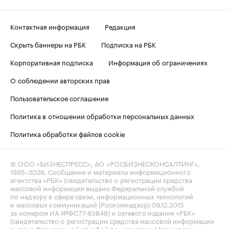
Контактная информация
Редакция
Скрыть баннеры на РБК
Подписка на РБК
Корпоративная подписка
Информация об ограничениях
О соблюдении авторских прав
Пользовательское соглашение
Политика в отношении обработки персональных данных
Политика обработки файлов cookie
© ООО «БИЗНЕСПРЕСС», АО «РОСБИЗНЕСКОНСАЛТИНГ»,
1995–2026
. Сообщения и материалы информационного
агентства «РБК» (свидетельство о регистрации средства
массовой информации выдано Федеральной службой
по надзору в сфере связи, информационных технологий
и массовых коммуникаций (Роскомнадзор) 09.12.2015
за номером ИА №ФС77-63848) и сетевого издания «РБК»
(свидетельство о регистрации средства массовой информации
выдано Федеральной службой по надзору в сфере связи,