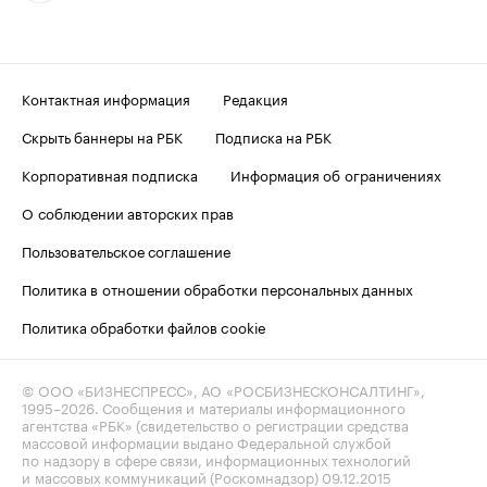
Контактная информация
Редакция
Скрыть баннеры на РБК
Подписка на РБК
Корпоративная подписка
Информация об ограничениях
О соблюдении авторских прав
Пользовательское соглашение
Политика в отношении обработки персональных данных
Политика обработки файлов cookie
© ООО «БИЗНЕСПРЕСС», АО «РОСБИЗНЕСКОНСАЛТИНГ»,
1995–2026
. Сообщения и материалы информационного
агентства «РБК» (свидетельство о регистрации средства
массовой информации выдано Федеральной службой
по надзору в сфере связи, информационных технологий
и массовых коммуникаций (Роскомнадзор) 09.12.2015