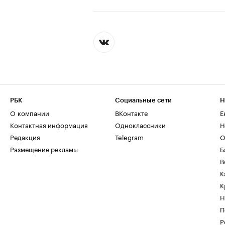
РБК
Социальные сети
Н
О компании
ВКонтакте
Е
Контактная информация
Одноклассники
Н
Редакция
Telegram
О
Размещение рекламы
Б
В
К
К
Н
П
Р