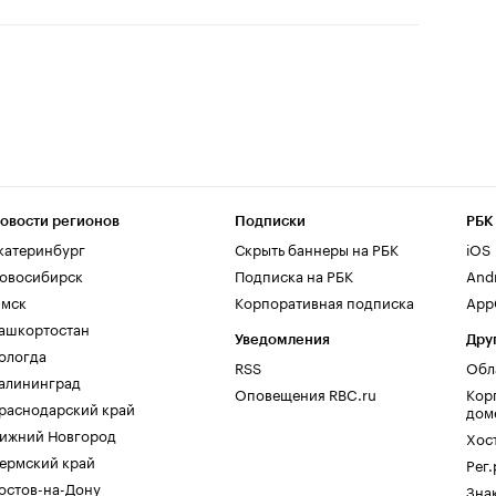
овости регионов
Подписки
РБК
катеринбург
Скрыть баннеры на РБК
iOS
овосибирск
Подписка на РБК
And
мск
Корпоративная подписка
AppG
ашкортостан
Уведомления
Дру
ологда
RSS
Обл
алининград
Оповещения RBC.ru
Кор
раснодарский край
дом
ижний Новгород
Хос
ермский край
Рег
остов-на-Дону
Зна