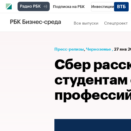
Подписка на РБК
Инвестиции
РБК Вино
Спорт
Школа управления
Все выпуски
Спецпроект
Национальные проекты
Город
Стил
Кредитные рейтинги
Франшизы
Га
Пресс-релизы
⁠,
Черноземье
,
27 янв 2
Проверка контрагентов
Политика
Э
Сбер расс
студентам 
профессий