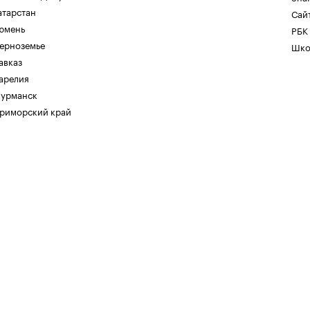
атарстан
Сайт
юмень
РБК
ерноземье
Шко
авказ
арелия
урманск
риморский край