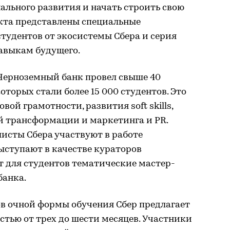
льного развития и начать строить свою
екта представлены специальные
тудентов от экосистемы Сбера и серия
навыкам будущего.
Черноземный банк провел свыше 40
торых стали более 15 000 студентов. Это
ой грамотности, развития soft skills,
й трансформации и маркетинга и PR.
листы Сбера участвуют в работе
ыступают в качестве кураторов
т для студентов тематические мастер-
банка.
ов очной формы обучения Сбер предлагает
тью от трех до шести месяцев. Участники