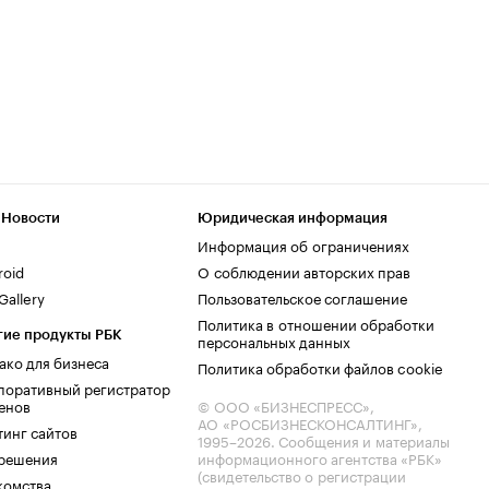
 Новости
Юридическая информация
Информация об ограничениях
roid
О соблюдении авторских прав
allery
Пользовательское соглашение
Политика в отношении обработки
гие продукты РБК
персональных данных
ако для бизнеса
Политика обработки файлов cookie
поративный регистратор
енов
© ООО «БИЗНЕСПРЕСС»,
АО «РОСБИЗНЕСКОНСАЛТИНГ»,
тинг сайтов
1995–2026
. Сообщения и материалы
.решения
информационного агентства «РБК»
(свидетельство о регистрации
комства