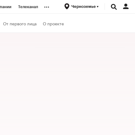
...
Черноземье
пании
Телеканал
ионеры
От первого лица
О проекте
вания
личной валюты