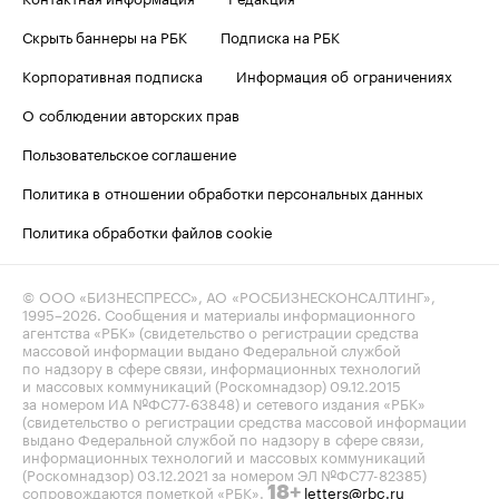
Скрыть баннеры на РБК
Подписка на РБК
Корпоративная подписка
Информация об ограничениях
О соблюдении авторских прав
Пользовательское соглашение
Политика в отношении обработки персональных данных
Политика обработки файлов cookie
© ООО «БИЗНЕСПРЕСС», АО «РОСБИЗНЕСКОНСАЛТИНГ»,
1995–2026
. Сообщения и материалы информационного
агентства «РБК» (свидетельство о регистрации средства
массовой информации выдано Федеральной службой
по надзору в сфере связи, информационных технологий
и массовых коммуникаций (Роскомнадзор) 09.12.2015
за номером ИА №ФС77-63848) и сетевого издания «РБК»
(свидетельство о регистрации средства массовой информации
выдано Федеральной службой по надзору в сфере связи,
информационных технологий и массовых коммуникаций
(Роскомнадзор) 03.12.2021 за номером ЭЛ №ФС77-82385)
сопровождаются пометкой «РБК».
letters@rbc.ru
18+