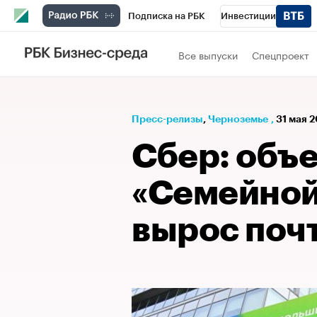
Подписка на РБК
Инвестиции
РБК Вино
Спорт
Школа управления
Все выпуски
Спецпроект
Национальные проекты
Город
Стил
Кредитные рейтинги
Франшизы
Га
Пресс-релизы
⁠,
Черноземье
,
31 мая 2
Проверка контрагентов
Политика
Э
Сбер: объ
«Семейной
вырос почт