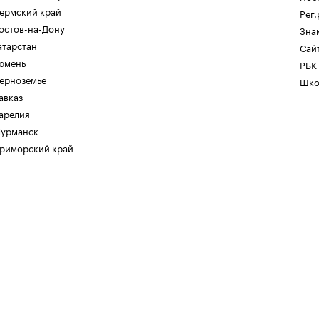
ермский край
Рег
остов-на-Дону
Зна
атарстан
Сайт
юмень
РБК
ерноземье
Шко
авказ
арелия
урманск
риморский край