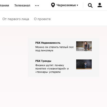
...
Черноземье
пании
Телеканал
ионеры
От первого лица
О проекте
вания
РБК Недвижимость
Можно ли стелить теплый пол
личной валюты
под линолеум
РБК Тренды
Физики шутят: почему
понятия «гуманитарий» и
«технарь» устарели