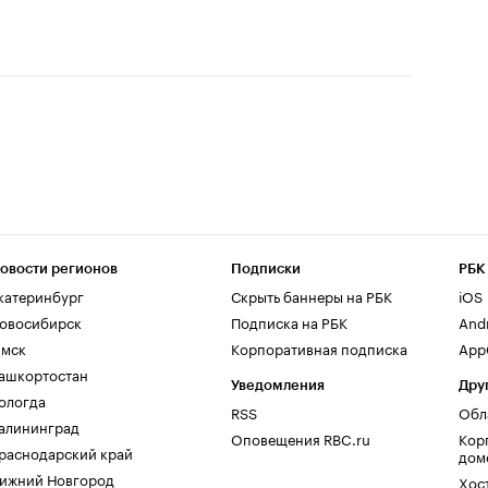
овости регионов
Подписки
РБК
катеринбург
Скрыть баннеры на РБК
iOS
овосибирск
Подписка на РБК
And
мск
Корпоративная подписка
AppG
ашкортостан
Уведомления
Дру
ологда
RSS
Обл
алининград
Оповещения RBC.ru
Кор
раснодарский край
дом
ижний Новгород
Хос