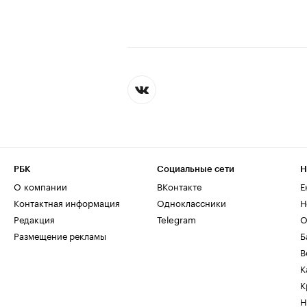
РБК
Социальные сети
Н
О компании
ВКонтакте
Е
Контактная информация
Одноклассники
Н
Редакция
Telegram
О
Размещение рекламы
Б
В
К
К
Н