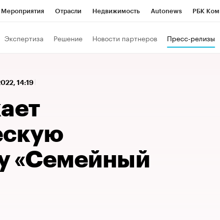
Мероприятия
Отрасли
Недвижимость
Autonews
РБК Ком
 РБК
РБК Образование
РБК Курсы
РБК Life
Тренды
Виз
Экспертиза
Решение
Новости партнеров
Пресс-релизы
ь
Крипто
РБК Бизнес-среда
Дискуссионный клуб
Исследо
зета
Спецпроекты СПб
Конференции СПб
Спецпроекты
022, 14:19
кономика
Бизнес
Технологии и медиа
Финансы
Рынок на
кает
ескую
у «Семейный