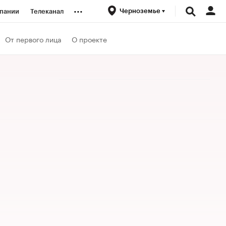
...
Черноземье
пании
Телеканал
ионеры
От первого лица
О проекте
вания
личной валюты