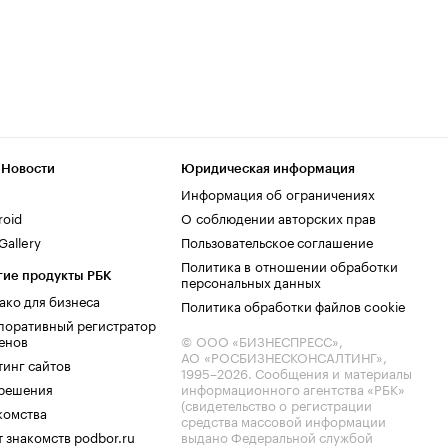
 Новости
Юридическая информация
Информация об ограничениях
roid
О соблюдении авторских прав
allery
Пользовательское соглашение
Политика в отношении обработки
гие продукты РБК
персональных данных
ако для бизнеса
Политика обработки файлов cookie
поративный регистратор
енов
© ООО «БИЗНЕСПРЕСС»,
АО «РОСБИЗНЕСКОНСАЛТИНГ»,
тинг сайтов
1995–2026
. Сообщения и материалы
.решения
информационного агентства «РБК»
(свидетельство о регистрации
комства
средства массовой информации
 знакомств podbor.ru
выдано Федеральной службой