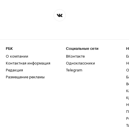
РБК
Социальные сети
Н
О компании
ВКонтакте
Е
Контактная информация
Одноклассники
Н
Редакция
Telegram
О
Размещение рекламы
Б
В
К
К
Н
П
Р
Т