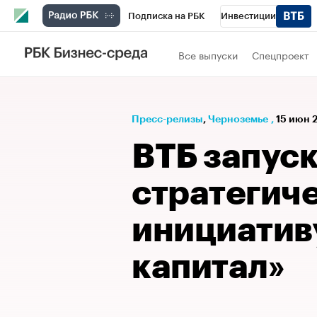
Подписка на РБК
Инвестиции
РБК Вино
Спорт
Школа управления
Все выпуски
Спецпроект
Национальные проекты
Город
Стил
Кредитные рейтинги
Франшизы
Га
Пресс-релизы
⁠,
Черноземье
,
15 июн 2
Проверка контрагентов
Политика
Э
ВТБ запус
стратегич
инициатив
капитал»