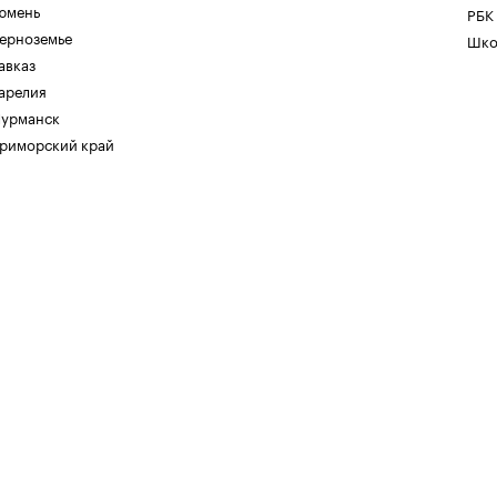
юмень
РБК
ерноземье
Шко
авказ
арелия
урманск
риморский край