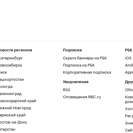
овости регионов
Подписки
РБК
катеринбург
Скрыть баннеры на РБК
iOS
овосибирск
Подписка на РБК
And
мск
Корпоративная подписка
AppG
ашкортостан
Уведомления
Дру
ологда
RSS
Обл
алининград
Оповещения RBC.ru
Кор
раснодарский край
дом
ижний Новгород
Хос
ермский край
Рег
остов-на-Дону
Зна
атарстан
Сайт