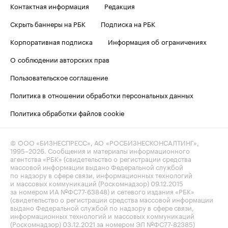
Контактная информация
Редакция
Скрыть баннеры на РБК
Подписка на РБК
Корпоративная подписка
Информация об ограничениях
О соблюдении авторских прав
Пользовательское соглашение
Политика в отношении обработки персональных данных
Политика обработки файлов cookie
© ООО «БИЗНЕСПРЕСС», АО «РОСБИЗНЕСКОНСАЛТИНГ»,
1995–2026
. Сообщения и материалы информационного
агентства «РБК» (свидетельство о регистрации средства
массовой информации выдано Федеральной службой
по надзору в сфере связи, информационных технологий
и массовых коммуникаций (Роскомнадзор) 09.12.2015
за номером ИА №ФС77-63848) и сетевого издания «РБК»
(свидетельство о регистрации средства массовой информации
выдано Федеральной службой по надзору в сфере связи,
информационных технологий и массовых коммуникаций
(Роскомнадзор) 03.12.2021 за номером ЭЛ №ФС77-82385)