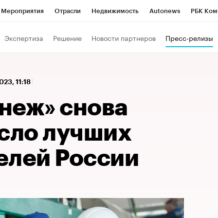
Мероприятия
Отрасли
Недвижимость
Autonews
РБК Ком
 РБК
РБК Образование
РБК Курсы
РБК Life
Тренды
Виз
Экспертиза
Решение
Новости партнеров
Пресс-релизы
ь
Крипто
РБК Бизнес-среда
Дискуссионный клуб
Исследо
зета
Спецпроекты СПб
Конференции СПб
Спецпроекты
023, 11:18
кономика
Бизнес
Технологии и медиа
Финансы
Рынок на
неж» снова
исло лучших
елей России