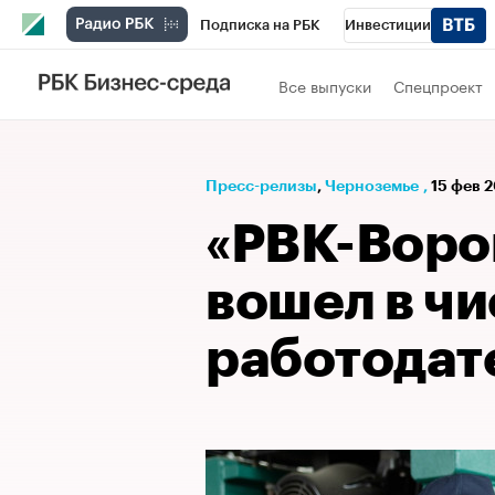
Подписка на РБК
Инвестиции
РБК Вино
Спорт
Школа управления
Все выпуски
Спецпроект
Национальные проекты
Город
Стил
Кредитные рейтинги
Франшизы
Га
Пресс-релизы
⁠,
Черноземье
,
15 фев 2
Проверка контрагентов
Политика
Э
«РВК-Воро
вошел в ч
работодат