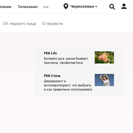
...
Черноземье
пании
Телеканал
ионеры
От первого лица
О проекте
вания
РБК Life
Болезни роз: какие бывают,
личной валюты
причины, профилактика
РБК Стиль
Дезодорант и
антиперспирант: что выбрать
и как правильно использовать