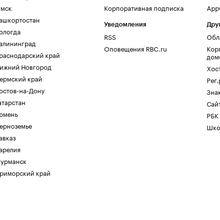
мск
Корпоративная подписка
AppG
ашкортостан
Уведомления
Дру
ологда
RSS
Обл
алининград
Оповещения RBC.ru
Кор
раснодарский край
дом
ижний Новгород
Хос
ермский край
Рег
остов-на-Дону
Зна
атарстан
Сайт
юмень
РБК
ерноземье
Шко
авказ
арелия
урманск
риморский край