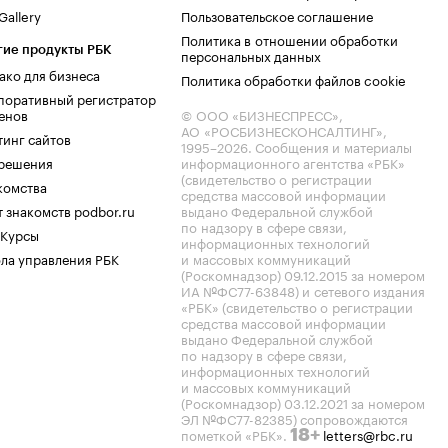
allery
Пользовательское соглашение
Политика в отношении обработки
гие продукты РБК
персональных данных
ако для бизнеса
Политика обработки файлов cookie
поративный регистратор
енов
© ООО «БИЗНЕСПРЕСС»,
АО «РОСБИЗНЕСКОНСАЛТИНГ»,
тинг сайтов
1995–2026
. Сообщения и материалы
.решения
информационного агентства «РБК»
(свидетельство о регистрации
комства
средства массовой информации
 знакомств podbor.ru
выдано Федеральной службой
по надзору в сфере связи,
 Курсы
информационных технологий
ла управления РБК
и массовых коммуникаций
(Роскомнадзор) 09.12.2015 за номером
ИА №ФС77-63848) и сетевого издания
«РБК» (свидетельство о регистрации
средства массовой информации
выдано Федеральной службой
по надзору в сфере связи,
информационных технологий
и массовых коммуникаций
(Роскомнадзор) 03.12.2021 за номером
ЭЛ №ФС77-82385) сопровождаются
пометкой «РБК».
letters@rbc.ru
18+