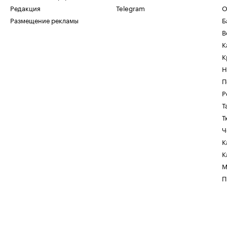
Редакция
Telegram
О
Размещение рекламы
Б
В
К
К
Н
П
Р
Т
Т
Ч
К
К
М
П