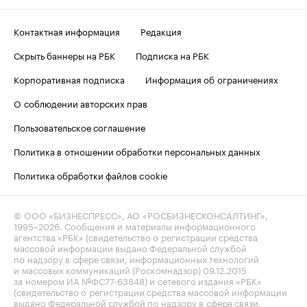
Контактная информация
Редакция
Скрыть баннеры на РБК
Подписка на РБК
Корпоративная подписка
Информация об ограничениях
О соблюдении авторских прав
Пользовательское соглашение
Политика в отношении обработки персональных данных
Политика обработки файлов cookie
© ООО «БИЗНЕСПРЕСС», АО «РОСБИЗНЕСКОНСАЛТИНГ»,
1995–2026
. Сообщения и материалы информационного
агентства «РБК» (свидетельство о регистрации средства
массовой информации выдано Федеральной службой
по надзору в сфере связи, информационных технологий
и массовых коммуникаций (Роскомнадзор) 09.12.2015
за номером ИА №ФС77-63848) и сетевого издания «РБК»
(свидетельство о регистрации средства массовой информации
выдано Федеральной службой по надзору в сфере связи,