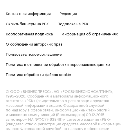
Контактная информация
Редакция
Скрыть баннеры на РБК
Подписка на РБК
Корпоративная подписка
Информация об ограничениях
О соблюдении авторских прав
Пользовательское соглашение
Политика в отношении обработки персональных данных
Политика обработки файлов cookie
© ООО «БИЗНЕСПРЕСС», АО «РОСБИЗНЕСКОНСАЛТИНГ»,
1995–2026
. Сообщения и материалы информационного
агентства «РБК» (свидетельство о регистрации средства
массовой информации выдано Федеральной службой
по надзору в сфере связи, информационных технологий
и массовых коммуникаций (Роскомнадзор) 09.12.2015
за номером ИА №ФС77-63848) и сетевого издания «РБК»
(свидетельство о регистрации средства массовой информации
выдано Федеральной службой по надзору в сфере связи,