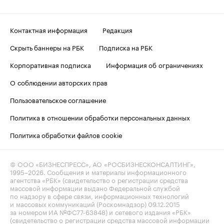
Контактная информация
Редакция
Скрыть баннеры на РБК
Подписка на РБК
Корпоративная подписка
Информация об ограничениях
О соблюдении авторских прав
Пользовательское соглашение
Политика в отношении обработки персональных данных
Политика обработки файлов cookie
© ООО «БИЗНЕСПРЕСС», АО «РОСБИЗНЕСКОНСАЛТИНГ»,
1995–2026
. Сообщения и материалы информационного
агентства «РБК» (свидетельство о регистрации средства
массовой информации выдано Федеральной службой
по надзору в сфере связи, информационных технологий
и массовых коммуникаций (Роскомнадзор) 09.12.2015
за номером ИА №ФС77-63848) и сетевого издания «РБК»
(свидетельство о регистрации средства массовой информации