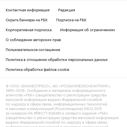
Контактная информация
Редакция
Скрыть баннеры на РБК
Подписка на РБК
Корпоративная подписка
Информация об ограничениях
О соблюдении авторских прав
Пользовательское соглашение
Политика в отношении обработки персональных данных
Политика обработки файлов cookie
© ООО «БИЗНЕСПРЕСС», АО «РОСБИЗНЕСКОНСАЛТИНГ»,
1995–2026
. Сообщения и материалы информационного
агентства «РБК» (свидетельство о регистрации средства
массовой информации выдано Федеральной службой
по надзору в сфере связи, информационных технологий
и массовых коммуникаций (Роскомнадзор) 09.12.2015
за номером ИА №ФС77-63848) и сетевого издания «РБК»
(свидетельство о регистрации средства массовой информации
выдано Федеральной службой по надзору в сфере связи,
информационных технологий и массовых коммуникаций