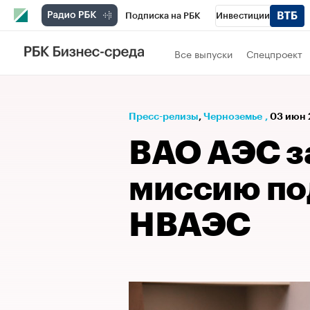
Подписка на РБК
Инвестиции
РБК Вино
Спорт
Школа управления
Все выпуски
Спецпроект
Национальные проекты
Город
Стил
Кредитные рейтинги
Франшизы
Га
Пресс-релизы
⁠,
Черноземье
,
03 июн 
Проверка контрагентов
Политика
Э
ВАО АЭС з
миссию по
НВАЭС