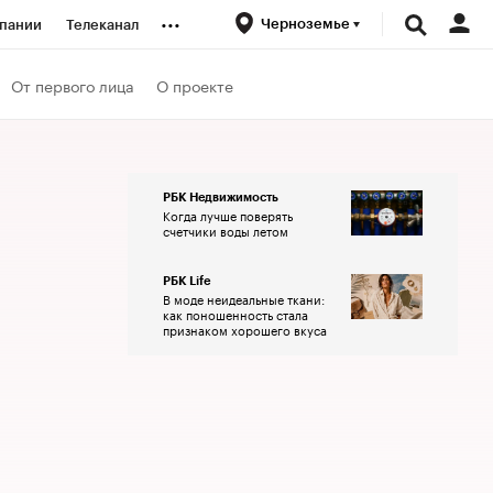
...
Черноземье
пании
Телеканал
ионеры
От первого лица
О проекте
вания
РБК Недвижимость
Когда лучше поверять
личной валюты
счетчики воды летом
РБК Life
В моде неидеальные ткани:
как поношенность стала
признаком хорошего вкуса