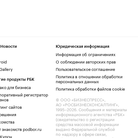
 Новости
Юридическая информация
Информация об ограничениях
roid
О соблюдении авторских прав
allery
Пользовательское соглашение
Политика в отношении обработки
гие продукты РБК
персональных данных
ако для бизнеса
Политика обработки файлов cookie
поративный регистратор
енов
© ООО «БИЗНЕСПРЕСС»,
АО «РОСБИЗНЕСКОНСАЛТИНГ»,
тинг сайтов
1995–2026
. Сообщения и материалы
.решения
информационного агентства «РБК»
(свидетельство о регистрации
комства
средства массовой информации
 знакомств podbor.ru
выдано Федеральной службой
по надзору в сфере связи,
 Курсы