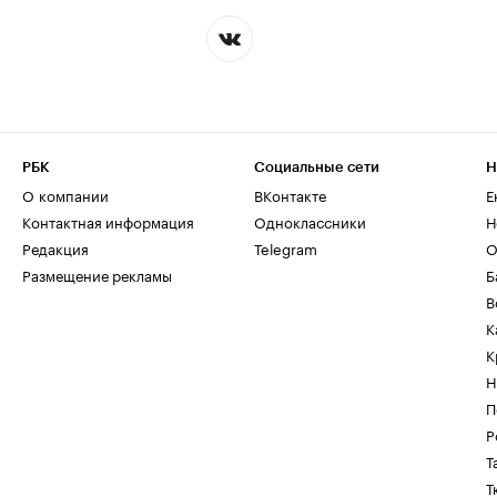
РБК
Социальные сети
Н
О компании
ВКонтакте
Е
Контактная информация
Одноклассники
Н
Редакция
Telegram
О
Размещение рекламы
Б
В
К
К
Н
П
Р
Т
Т