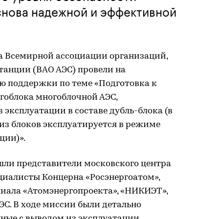
снова надежной и эффективной
а Всемирной ассоциации организаций,
анции (ВАО АЭС) провели на
 поддержки по теме «Подготовка к
гоблока многоблочной АЭС,
 эксплуатации в составе дубль-блока (в
из блоков эксплуатируется в режиме
ции)».
шли представители московского центра
циалисты Концерна «Росэнергоатом»,
иала «Атомэнергопроекта», «НИКИЭТ»,
ЭС. В ходе миссии были детально
нные с выводом из эксплуатации