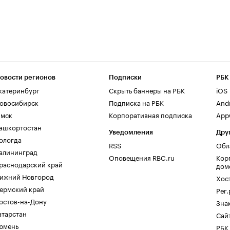
овости регионов
Подписки
РБК
катеринбург
Скрыть баннеры на РБК
iOS
овосибирск
Подписка на РБК
And
мск
Корпоративная подписка
AppG
ашкортостан
Уведомления
Дру
ологда
RSS
Обл
алининград
Оповещения RBC.ru
Кор
раснодарский край
дом
ижний Новгород
Хос
ермский край
Рег
остов-на-Дону
Зна
атарстан
Сайт
юмень
РБК