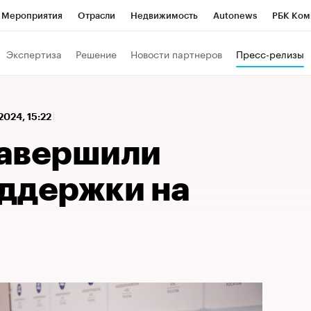
Мероприятия
Отрасли
Недвижимость
Autonews
РБК Ком
 РБК
РБК Образование
РБК Курсы
РБК Life
Тренды
Виз
Экспертиза
Решение
Новости партнеров
Пресс-релизы
ь
Крипто
РБК Бизнес-среда
Дискуссионный клуб
Исследо
зета
Спецпроекты СПб
Конференции СПб
Спецпроекты
2024, 15:22
кономика
Бизнес
Технологии и медиа
Финансы
Рынок на
авершили
ддержки на