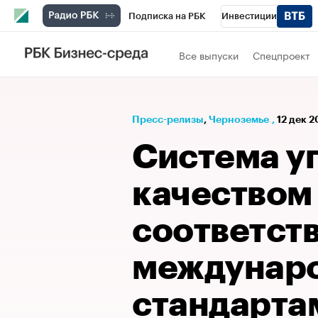
Подписка на РБК
Инвестиции
РБК Вино
Спорт
Школа управления
Все выпуски
Спецпроект
Национальные проекты
Город
Стил
Кредитные рейтинги
Франшизы
Га
Пресс-релизы
⁠,
Черноземье
,
12 дек 2
Проверка контрагентов
Политика
Э
Система у
качество
соответст
междунар
стандарта