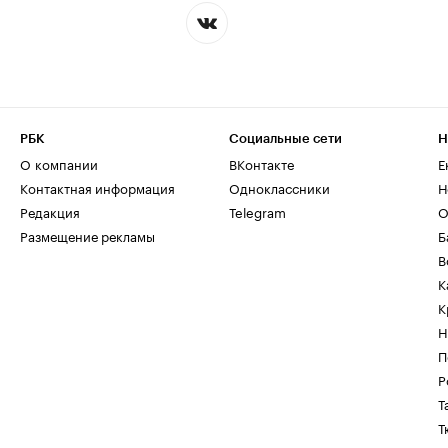
РБК
Социальные сети
Н
О компании
ВКонтакте
Е
Контактная информация
Одноклассники
Н
Редакция
Telegram
О
Размещение рекламы
Б
В
К
К
Н
П
Р
Т
Т