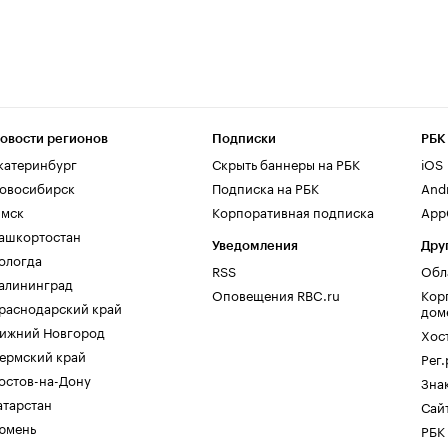
овости регионов
Подписки
РБК
катеринбург
Скрыть баннеры на РБК
iOS
овосибирск
Подписка на РБК
And
мск
Корпоративная подписка
AppG
ашкортостан
Уведомления
Дру
ологда
RSS
Обл
алининград
Оповещения RBC.ru
Кор
раснодарский край
дом
ижний Новгород
Хос
ермский край
Рег
остов-на-Дону
Зна
атарстан
Сайт
юмень
РБК