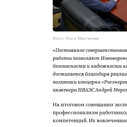
Фото: Ольга Мартынова
«Постоянное совершенствован
работы позволяют Нововороне
безопасности и надежности н
достигается благодаря реали
политики концерна «Росэнерго
инженера НВАЭС Андрей Мере
На итоговом совещании эксп
профессионализм работников
компетенций. Их вовлеченно