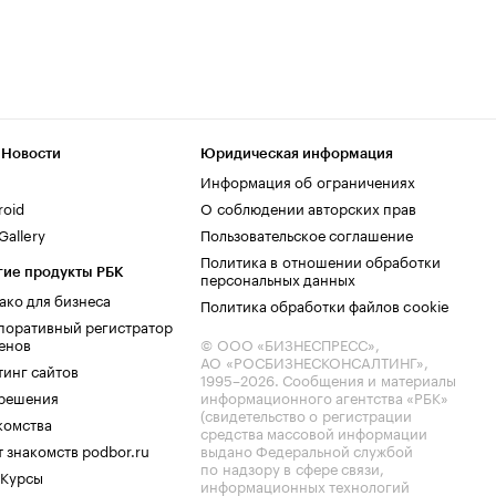
 Новости
Юридическая информация
Информация об ограничениях
roid
О соблюдении авторских прав
allery
Пользовательское соглашение
Политика в отношении обработки
гие продукты РБК
персональных данных
ако для бизнеса
Политика обработки файлов cookie
поративный регистратор
енов
© ООО «БИЗНЕСПРЕСС»,
АО «РОСБИЗНЕСКОНСАЛТИНГ»,
тинг сайтов
1995–2026
. Сообщения и материалы
.решения
информационного агентства «РБК»
(свидетельство о регистрации
комства
средства массовой информации
 знакомств podbor.ru
выдано Федеральной службой
по надзору в сфере связи,
 Курсы
информационных технологий