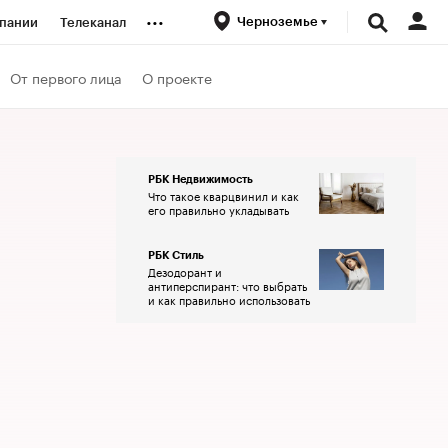
...
Черноземье
пании
Телеканал
ионеры
От первого лица
О проекте
вания
РБК Недвижимость
Что такое кварцвинил и как
личной валюты
его правильно укладывать
РБК Стиль
Дезодорант и
антиперспирант: что выбрать
и как правильно использовать