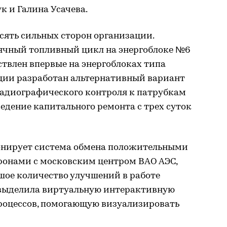
к и Галина Усачева.
сять сильных сторон организации.
сячный топливный цикл на энергоблоке №6
твлен впервые на энергоблоках типа
ации разработан альтернативный вариант
радиографического контроля к патрубкам
ведение капитального ремонта с трех суток
онирует система обмена положительными
онами с московским центром ВАО АЭС,
шое количество улучшений в работе
т выделила виртуальную интерактивную
роцессов, помогающую визуализировать