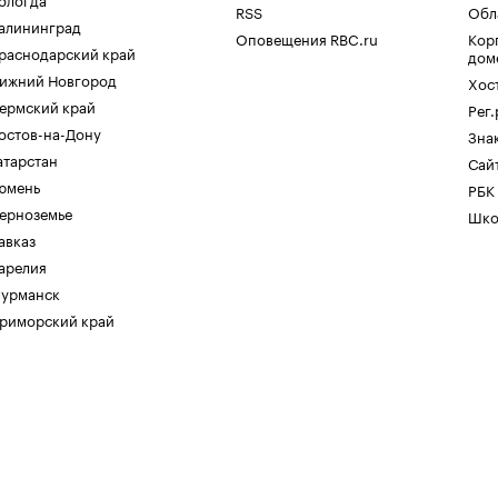
RSS
Обл
алининград
Оповещения RBC.ru
Кор
раснодарский край
дом
ижний Новгород
Хос
ермский край
Рег
остов-на-Дону
Зна
атарстан
Сайт
юмень
РБК
ерноземье
Шко
авказ
арелия
урманск
риморский край