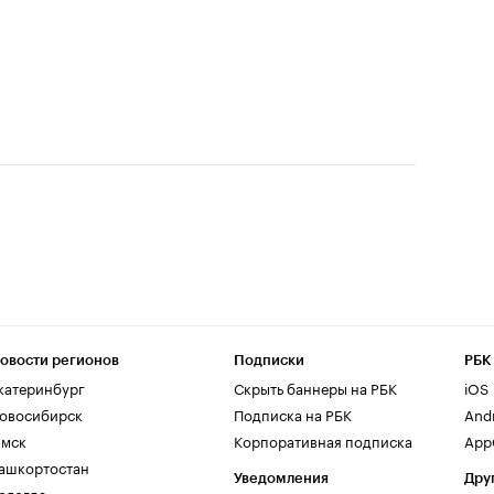
овости регионов
Подписки
РБК
катеринбург
Скрыть баннеры на РБК
iOS
овосибирск
Подписка на РБК
And
мск
Корпоративная подписка
AppG
ашкортостан
Уведомления
Дру
ологда