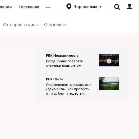
...
Черноземье
пании
Телеканал
ионеры
От первого лица
О проекте
вания
РБК Недвижимость
Когда лучше поверять
личной валюты
счетчики воды летом
РБК Стиль
Одиночество, монастырь и
«дача-вита»: как провести
отпуск без путешествия