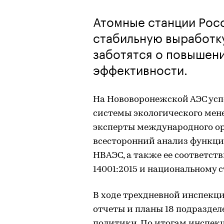
Атомные станции Рос
стабильную выработку
заботятся о повышен
эффективности.
На Нововоронежской АЭС ус
системы экологического мене
эксперты международного ор
всесторонний анализ функци
НВАЭС, а также ее соответст
14001:2015 и национальному с
В ходе трехдневной инспекц
отчеты и планы 18 подразде
политики. По итогам инспек