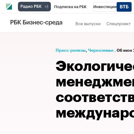
Подписка на РБК
Инвестиции
РБК Вино
Спорт
Школа управления
Все выпуски
Спецпроект
Национальные проекты
Город
Стил
Кредитные рейтинги
Франшизы
Га
Пресс-релизы
⁠,
Черноземье
,
06 июн 
Проверка контрагентов
Политика
Э
Экологиче
менеджме
соответст
междунар