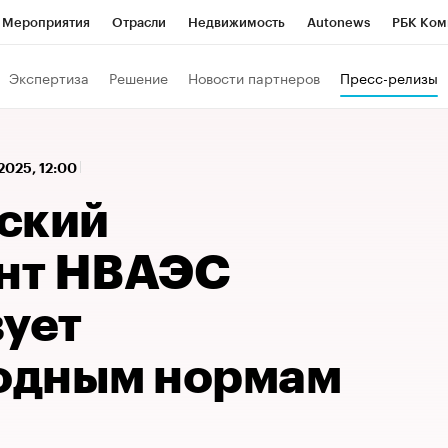
Мероприятия
Отрасли
Недвижимость
Autonews
РБК Ком
 РБК
РБК Образование
РБК Курсы
РБК Life
Тренды
Виз
Экспертиза
Решение
Новости партнеров
Пресс-релизы
ь
Крипто
РБК Бизнес-среда
Дискуссионный клуб
Исследо
зета
Спецпроекты СПб
Конференции СПб
Спецпроекты
2025, 12:00
кономика
Бизнес
Технологии и медиа
Финансы
Рынок на
ский
нт НВАЭС
вует
одным нормам