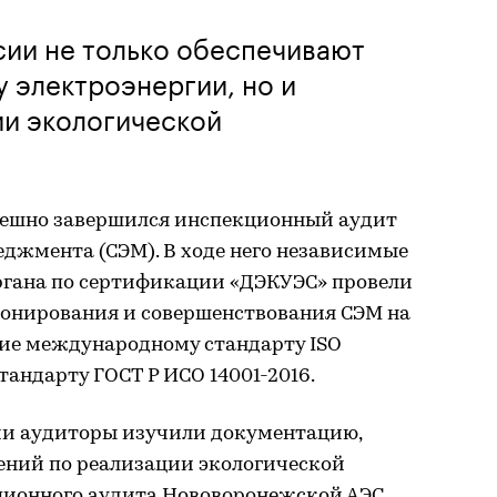
сии не только обеспечивают
 электроэнергии, но и
ии экологической
пешно завершился инспекционный аудит
джмента (СЭМ). В ходе него независимые
гана по сертификации «ДЭКУЭС» провели
онирования и совершенствования СЭМ на
вие международному стандарту ISO
тандарту ГОСТ Р ИСО 14001-2016.
ии аудиторы изучили документацию,
лений по реализации экологической
ционного аудита Нововоронежской АЭС