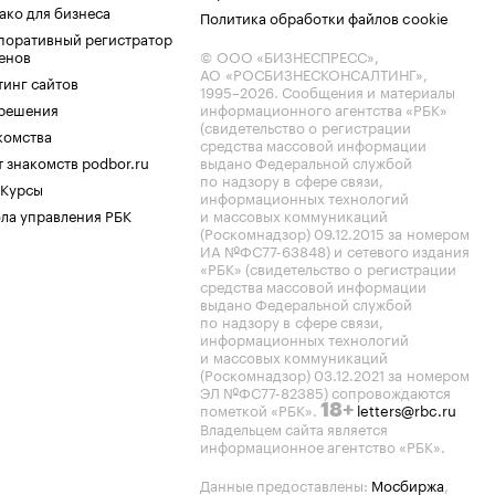
ако для бизнеса
Политика обработки файлов cookie
поративный регистратор
енов
© ООО «БИЗНЕСПРЕСС»,
АО «РОСБИЗНЕСКОНСАЛТИНГ»,
тинг сайтов
1995–2026
. Сообщения и материалы
.решения
информационного агентства «РБК»
(свидетельство о регистрации
комства
средства массовой информации
 знакомств podbor.ru
выдано Федеральной службой
по надзору в сфере связи,
 Курсы
информационных технологий
ла управления РБК
и массовых коммуникаций
(Роскомнадзор) 09.12.2015 за номером
ИА №ФС77-63848) и сетевого издания
«РБК» (свидетельство о регистрации
средства массовой информации
выдано Федеральной службой
по надзору в сфере связи,
информационных технологий
и массовых коммуникаций
(Роскомнадзор) 03.12.2021 за номером
ЭЛ №ФС77-82385) сопровождаются
пометкой «РБК».
letters@rbc.ru
18+
Владельцем сайта является
информационное агентство «РБК».
Данные предоставлены:
Мосбиржа
,