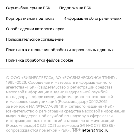
Скрыть баннеры на РБК
Подписка на РБК
Корпоративная подписка
Информация об ограничениях
О соблюдении авторских прав
Пользовательское соглашение
Политика в отношении обработки персональных данных
Политика обработки файлов cookie
© ООО «БИЗНЕСПРЕСС», АО «РОСБИЗНЕСКОНСАЛТИНГ»,
1995–2026
. Сообщения и материалы информационного
агентства «РБК» (свидетельство о регистрации средства
массовой информации выдано Федеральной службой
по надзору в сфере связи, информационных технологий
и массовых коммуникаций (Роскомнадзор) 09.12.2015
за номером ИА №ФС77-63848) и сетевого издания «РБК»
(свидетельство о регистрации средства массовой информации
выдано Федеральной службой по надзору в сфере связи,
информационных технологий и массовых коммуникаций
(Роскомнадзор) 03.12.2021 за номером ЭЛ №ФС77-82385)
сопровождаются пометкой «РБК».
letters@rbc.ru
18+