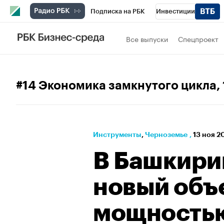
Подписка на РБК
Инвестиции
РБК Вино
Спорт
Школа управления
Все выпуски
Спецпроект
Национальные проекты
Город
Стил
Кредитные рейтинги
Франшизы
Га
#14 Экономика замкнутого цикла
,
Проверка контрагентов
Политика
Э
Инструменты
⁠,
Черноземье
,
13 ноя 2
В Башкири
новый объ
мощностью