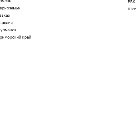
юмень
РБК
ерноземье
Шко
авказ
арелия
урманск
риморский край