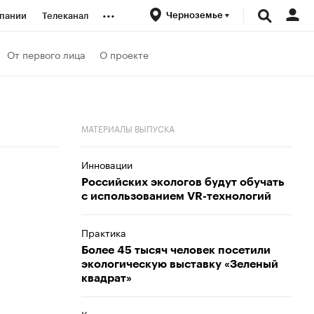
...
Черноземье
пании
Телеканал
ионеры
От первого лица
О проекте
вания
МАТЕРИАЛЫ ВЫПУСКА
личной валюты
Инновации
Российских экологов будут обучать
с использованием VR-технологий
Практика
Более 45 тысяч человек посетили
экологическую выставку «Зеленый
квадрат»