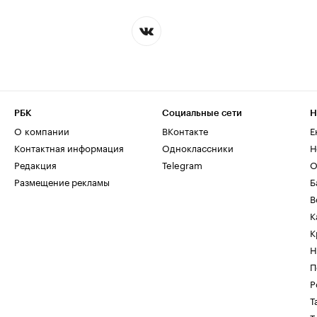
РБК
Социальные сети
Н
О компании
ВКонтакте
Е
Контактная информация
Одноклассники
Н
Редакция
Telegram
О
Размещение рекламы
Б
В
К
К
Н
П
Р
Т