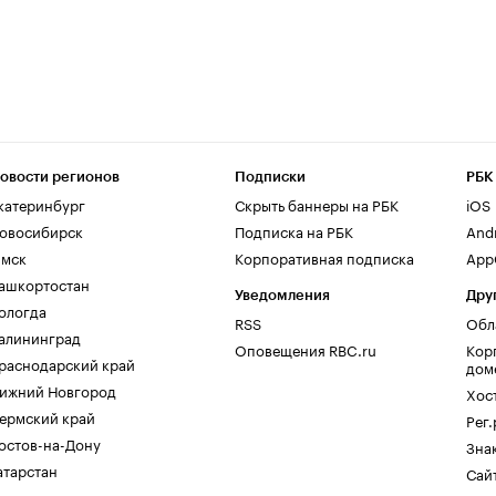
овости регионов
Подписки
РБК
катеринбург
Скрыть баннеры на РБК
iOS
овосибирск
Подписка на РБК
And
мск
Корпоративная подписка
AppG
ашкортостан
Уведомления
Дру
ологда
RSS
Обл
алининград
Оповещения RBC.ru
Кор
раснодарский край
дом
ижний Новгород
Хос
ермский край
Рег
остов-на-Дону
Зна
атарстан
Сайт