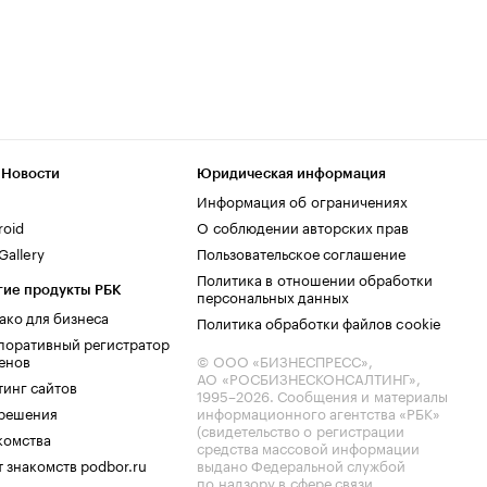
 Новости
Юридическая информация
Информация об ограничениях
roid
О соблюдении авторских прав
allery
Пользовательское соглашение
Политика в отношении обработки
гие продукты РБК
персональных данных
ако для бизнеса
Политика обработки файлов cookie
поративный регистратор
енов
© ООО «БИЗНЕСПРЕСС»,
АО «РОСБИЗНЕСКОНСАЛТИНГ»,
тинг сайтов
1995–2026
. Сообщения и материалы
.решения
информационного агентства «РБК»
(свидетельство о регистрации
комства
средства массовой информации
 знакомств podbor.ru
выдано Федеральной службой
по надзору в сфере связи,