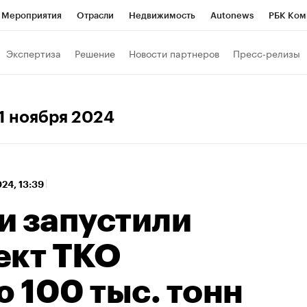
Мероприятия
Отрасли
Недвижимость
Autonews
РБК Ком
 РБК
РБК Образование
РБК Курсы
РБК Life
Тренды
Виз
Экспертиза
Решение
Новости партнеров
Пресс-релизы
ь
Крипто
РБК Бизнес-среда
Дискуссионный клуб
Исследо
зета
Спецпроекты СПб
Конференции СПб
Спецпроекты
 1 ноября 2024
кономика
Бизнес
Технологии и медиа
Финансы
Рынок на
024, 13:39
и запустили
ект ТКО
 100 тыс. тонн