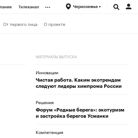
...
Черноземье
пании
Телеканал
ионеры
От первого лица
О проекте
вания
МАТЕРИАЛЫ ВЫПУСКА
личной валюты
Инновации
Чистая работа. Каким экотрендам
следуют лидеры химпрома России
Решения
Форум «Родные берега»: экотуризм
и застройка берегов Усманки
Компетенция