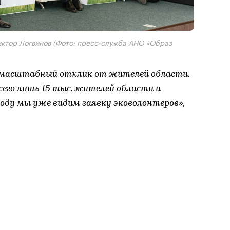
иктор Логвинов (Фото: пресс-служба АНО «Образ
 масштабный отклик от жителей области.
сего лишь 15 тыс. жителей области и
году мы уже видим заявку эковолонтеров»,