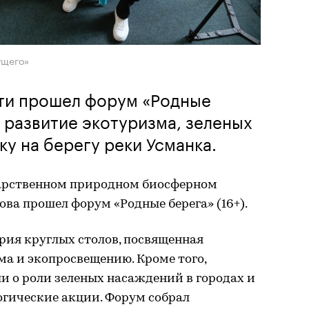
ущего»
ти прошел форум «Родные
и развитие экотуризма, зеленых
ку на берегу реки Усманка.
дарственном природном биосферном
ова прошел форум «Родные берега» (16+).
рия круглых столов, посвященная
а и экопросвещению. Кроме того,
и о роли зеленых насаждений в городах и
огические акции. Форум собрал