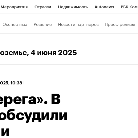
Мероприятия
Отрасли
Недвижимость
Autonews
РБК Ком
 РБК
РБК Образование
РБК Курсы
РБК Life
Тренды
Виз
Экспертиза
Решение
Новости партнеров
Пресс-релизы
ь
Крипто
РБК Бизнес-среда
Дискуссионный клуб
Исследо
зета
Спецпроекты СПб
Конференции СПб
Спецпроекты
ноземье
, 4 июня 2025
кономика
Бизнес
Технологии и медиа
Финансы
Рынок на
025, 10:38
рега». В
обсудили
 и