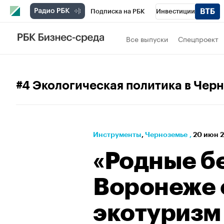
Подписка на РБК
Инвестиции
РБК Вино
Спорт
Школа управления
Все выпуски
Спецпроект
Национальные проекты
Город
Стил
Кредитные рейтинги
Франшизы
Га
#4 Экологическая политика в Чер
Проверка контрагентов
Политика
Э
Инструменты
⁠,
Черноземье
,
20 июн 2
«Родные бе
Воронеже 
экотуризм