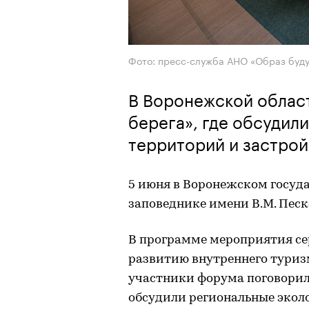
Фото: пресс-служба АНО «Образ буд
В Воронежской облас
берега», где обсудил
территорий и застрой
5 июня в Воронежском госу
заповеднике имени В.М. Песк
В программе мероприятия се
развитию внутреннего туризм
участники форума поговорил
обсудили региональные экол