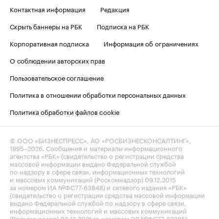
Контактная информация
Редакция
Скрыть баннеры на РБК
Подписка на РБК
Корпоративная подписка
Информация об ограничениях
О соблюдении авторских прав
Пользовательское соглашение
Политика в отношении обработки персональных данных
Политика обработки файлов cookie
© ООО «БИЗНЕСПРЕСС», АО «РОСБИЗНЕСКОНСАЛТИНГ»,
1995–2026
. Сообщения и материалы информационного
агентства «РБК» (свидетельство о регистрации средства
массовой информации выдано Федеральной службой
по надзору в сфере связи, информационных технологий
и массовых коммуникаций (Роскомнадзор) 09.12.2015
за номером ИА №ФС77-63848) и сетевого издания «РБК»
(свидетельство о регистрации средства массовой информации
выдано Федеральной службой по надзору в сфере связи,
информационных технологий и массовых коммуникаций
(Роскомнадзор) 03.12.2021 за номером ЭЛ №ФС77-82385)