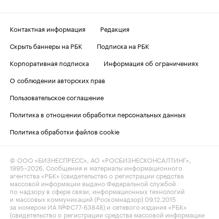
Контактная информация
Редакция
Скрыть баннеры на РБК
Подписка на РБК
Корпоративная подписка
Информация об ограничениях
О соблюдении авторских прав
Пользовательское соглашение
Политика в отношении обработки персональных данных
Политика обработки файлов cookie
© ООО «БИЗНЕСПРЕСС», АО «РОСБИЗНЕСКОНСАЛТИНГ»,
1995–2026
. Сообщения и материалы информационного
агентства «РБК» (свидетельство о регистрации средства
массовой информации выдано Федеральной службой
по надзору в сфере связи, информационных технологий
и массовых коммуникаций (Роскомнадзор) 09.12.2015
за номером ИА №ФС77-63848) и сетевого издания «РБК»
(свидетельство о регистрации средства массовой информации