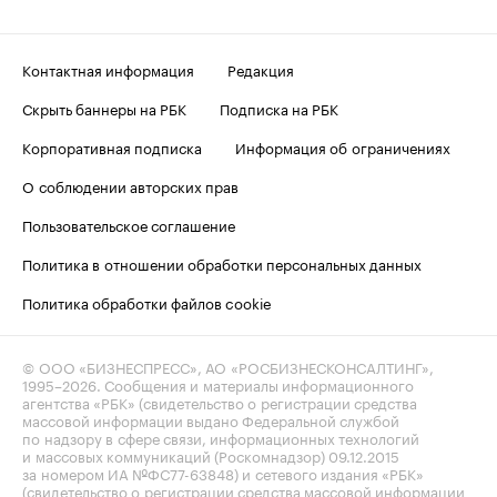
Контактная информация
Редакция
Скрыть баннеры на РБК
Подписка на РБК
Корпоративная подписка
Информация об ограничениях
О соблюдении авторских прав
Пользовательское соглашение
Политика в отношении обработки персональных данных
Политика обработки файлов cookie
© ООО «БИЗНЕСПРЕСС», АО «РОСБИЗНЕСКОНСАЛТИНГ»,
1995–2026
. Сообщения и материалы информационного
агентства «РБК» (свидетельство о регистрации средства
массовой информации выдано Федеральной службой
по надзору в сфере связи, информационных технологий
и массовых коммуникаций (Роскомнадзор) 09.12.2015
за номером ИА №ФС77-63848) и сетевого издания «РБК»
(свидетельство о регистрации средства массовой информации