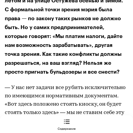
летом и на улице Остужева осенью и зимой.
С формальной точки зрения мэрия была
права — по закону таких рынков не должно
быть. Но у самих предпринимателей,
которые говорят: «Мы платим налоги, дайте
нам возможность зарабатывать», другая
точка зрения. Как такие конфликты должны
разрешаться, на ваш взгляд? Нельзя же
просто пригнать бульдозеры и все снести?
— У нас нет задачи все рубить исключительно
по имеющимся нормативным документам.
«Вот здесь положено стоять киоску, он будет
стоять только здесь» — мы не ставим себе эту
цель. Мы заинтересованы в развитие
РЕШЕНИЯ
Владимир Нетёсов: «Работы впереди непочатый край»
Содержание
самозанятости и предпринимательства.