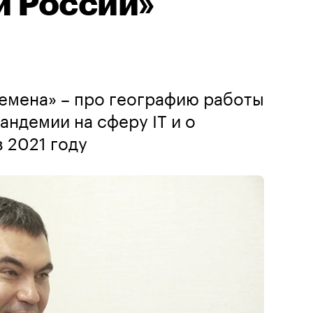
й России»
емена» – про географию работы
андемии на сферу IT и о
в 2021 году