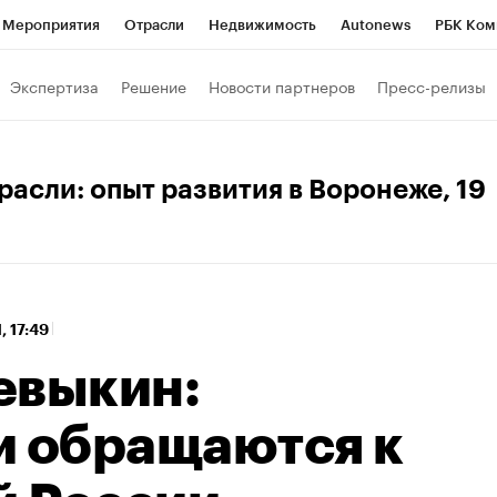
Мероприятия
Отрасли
Недвижимость
Autonews
РБК Ком
 РБК
РБК Образование
РБК Курсы
РБК Life
Тренды
Виз
Экспертиза
Решение
Новости партнеров
Пресс-релизы
ь
Крипто
РБК Бизнес-среда
Дискуссионный клуб
Исследо
зета
Спецпроекты СПб
Конференции СПб
Спецпроекты
расли: опыт развития в Воронеже
, 19
кономика
Бизнес
Технологии и медиа
Финансы
Рынок на
, 17:49
евыкин:
и обращаются к