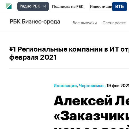
Подписка на РБК
Инвестиции
РБК Вино
Спорт
Школа управления
Все выпуски
Спецпроект
Национальные проекты
Город
Стил
Кредитные рейтинги
Франшизы
Га
#1 Региональные компании в ИТ от
февраля 2021
Проверка контрагентов
Политика
Э
Инновации
⁠,
Черноземье
,
19 фев 2021
Алексей Л
«Заказчик