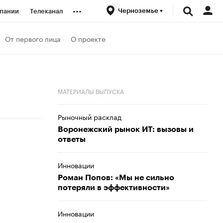
...
Черноземье
пании
Телеканал
ионеры
От первого лица
О проекте
вания
МАТЕРИАЛЫ ВЫПУСКА
личной валюты
Рыночный расклад
Воронежский рынок ИТ: вызовы и
ответы
Инновации
Роман Попов: «Мы не сильно
потеряли в эффективности»
Инновации