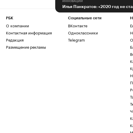
ИННОВАЦИИ
Илья Панкратов: «2020 год не ст
РБК
Социальные сети
Н
О компании
ВКонтакте
Е
Контактная информация
Одноклассники
Н
Редакция
Telegram
О
Размещение рекламы
Б
В
К
К
Н
П
Р
Т
Т
Ч
К
К
М