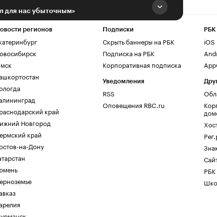
ал для нас убыточным»
овости регионов
Подписки
РБК
катеринбург
Скрыть баннеры на РБК
iOS
овосибирск
Подписка на РБК
And
мск
Корпоративная подписка
AppG
ашкортостан
Уведомления
Дру
ологда
RSS
Обл
алининград
Оповещения RBC.ru
Кор
раснодарский край
дом
ижний Новгород
Хос
ермский край
Рег
остов-на-Дону
Зна
атарстан
Сайт
юмень
РБК
ерноземье
Шко
авказ
арелия
урманск