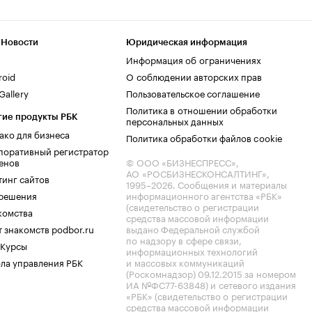
 Новости
Юридическая информация
Информация об ограничениях
roid
О соблюдении авторских прав
allery
Пользовательское соглашение
Политика в отношении обработки
гие продукты РБК
персональных данных
ако для бизнеса
Политика обработки файлов cookie
поративный регистратор
енов
© ООО «БИЗНЕСПРЕСС»,
АО «РОСБИЗНЕСКОНСАЛТИНГ»,
тинг сайтов
1995–2026
. Сообщения и материалы
.решения
информационного агентства «РБК»
(свидетельство о регистрации
комства
средства массовой информации
 знакомств podbor.ru
выдано Федеральной службой
по надзору в сфере связи,
 Курсы
информационных технологий
ла управления РБК
и массовых коммуникаций
(Роскомнадзор) 09.12.2015 за номером
ИА №ФС77-63848) и сетевого издания
«РБК» (свидетельство о регистрации
средства массовой информации