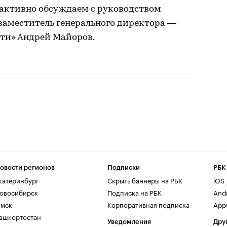
я активно обсуждаем с руководством
заместитель генерального директора —
ти» Андрей Майоров.
овости регионов
Подписки
РБК
катеринбург
Скрыть баннеры на РБК
iOS
овосибирск
Подписка на РБК
And
мск
Корпоративная подписка
AppG
ашкортостан
Уведомления
Дру