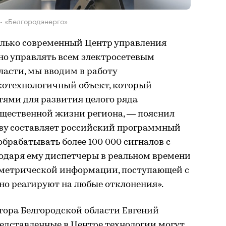
- «Белгородэнерго»
олько современный Центр управления
но управлять всем электросетевым
асти, мы вводим в работу
отехнологичный объект, который
ями для развития целого ряда
щественной жизни региона, — пояснил
ову составляет российский программный
обрабатывать более 100 000 сигналов с
годаря ему диспетчеры в реальном времени
леметрической информации, поступающей с
но реагируют на любые отклонения».
тора Белгородской области Евгений
едставленные в Центре технологии могут