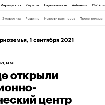
Мероприятия
Отрасли
Недвижимость
Autonews
РБК Ком
 РБК
РБК Образование
РБК Курсы
РБК Life
Тренды
Виз
Экспертиза
Решение
Новости партнеров
Пресс-релизы
ь
Крипто
РБК Бизнес-среда
Дискуссионный клуб
Исследо
зета
Спецпроекты СПб
Конференции СПб
Спецпроекты
ерноземья
, 1 сентября 2021
кономика
Бизнес
Технологии и медиа
Финансы
Рынок на
021, 14:56
де открыли
ионно-
ческий центр