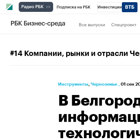
Подписка на РБК
Инвестиции
РБК Вино
Спорт
Школа управления
Все выпуски
Спецпроект
Национальные проекты
Город
Стил
Кредитные рейтинги
Франшизы
Га
#14 Компании, рынки и отрасли Ч
Проверка контрагентов
Политика
Э
Инструменты
⁠,
Черноземье
,
01 сен 2
В Белгоро
информац
технологи