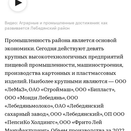
Видео: Аграрные и промышленные достижения: как
развивается Лебедянский район
Промышленность района является основой
экономики. Сегодня действуют девять
крупных высокотехнологичных предприятий
пищевой промышленности, машиностроения,
производства картонных и пластмассовых
изделий. Наиболее крупными являются — ООО
«ЛеМаЗ», ОАО «Строймаш», ООО «Бипласт»,
ООО «Монди Лебедянь», ООО
«Лебедяньмолоко», ОАО «Лебедянский
сахарный завод», ООО «Лебедянский», ОП ООО
«ПепсиКо Холдингс», ООО «Фрито Лей
Мануфактуринг». Объем производства за 2022