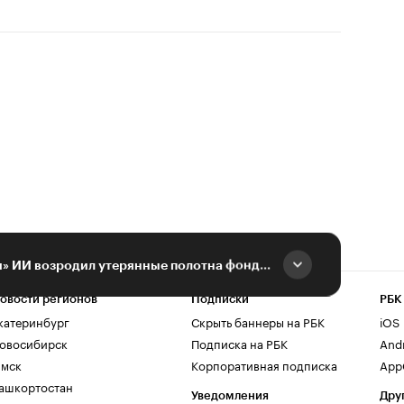
На выставке «Россия» ИИ возродил утерянные полотна фонда музея Крамского
овости регионов
Подписки
РБК
катеринбург
Скрыть баннеры на РБК
iOS
овосибирск
Подписка на РБК
And
мск
Корпоративная подписка
AppG
ашкортостан
Уведомления
Дру