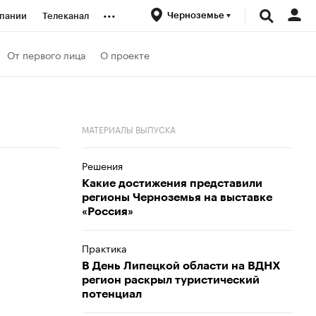
...
Черноземье
пании
Телеканал
ионеры
От первого лица
О проекте
вания
МАТЕРИАЛЫ ВЫПУСКА
личной валюты
Решения
Какие достижения представили
регионы Черноземья на выставке
«Россия»
Практика
В День Липецкой области на ВДНХ
регион раскрыл туристический
потенциал