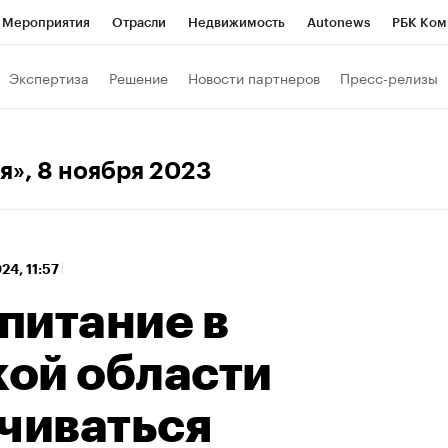
Мероприятия
Отрасли
Недвижимость
Autonews
РБК Ком
 РБК
РБК Образование
РБК Курсы
РБК Life
Тренды
Виз
Экспертиза
Решение
Новости партнеров
Пресс-релизы
ь
Крипто
РБК Бизнес-среда
Дискуссионный клуб
Исследо
зета
Спецпроекты СПб
Конференции СПб
Спецпроекты
я»
, 8 ноября 2023
кономика
Бизнес
Технологии и медиа
Финансы
Рынок на
24, 11:57
питание в
ой области
ачиваться