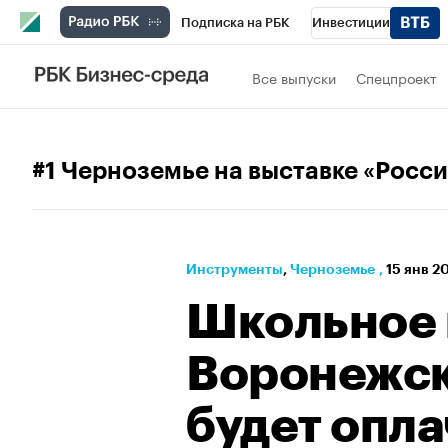
Подписка на РБК
Инвестиции
РБК Вино
Спорт
Школа управления
Все выпуски
Спецпроект
Национальные проекты
Город
Стил
Кредитные рейтинги
Франшизы
Га
#1 Черноземье на выставке «Росси
Проверка контрагентов
Политика
Э
Инструменты
⁠,
Черноземье
,
15 янв 20
Школьное 
Воронежск
будет опл