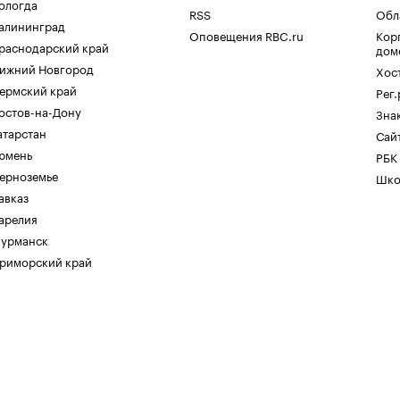
ологда
RSS
Обл
алининград
Оповещения RBC.ru
Кор
раснодарский край
дом
ижний Новгород
Хос
ермский край
Рег
остов-на-Дону
Зна
атарстан
Сайт
юмень
РБК
ерноземье
Шко
авказ
арелия
урманск
риморский край