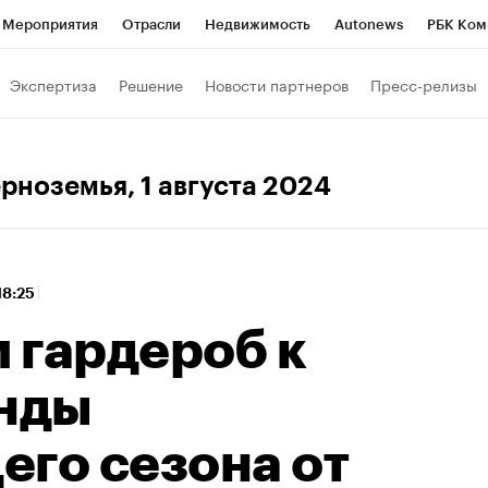
Мероприятия
Отрасли
Недвижимость
Autonews
РБК Ком
 РБК
РБК Образование
РБК Курсы
РБК Life
Тренды
Виз
Экспертиза
Решение
Новости партнеров
Пресс-релизы
ь
Крипто
РБК Бизнес-среда
Дискуссионный клуб
Исследо
зета
Спецпроекты СПб
Конференции СПб
Спецпроекты
ерноземья
, 1 августа 2024
кономика
Бизнес
Технологии и медиа
Финансы
Рынок на
18:25
 гардероб к
енды
его сезона от