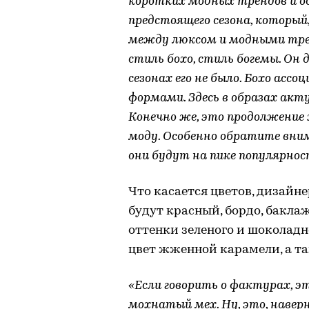
коротких модных трендов и о
предстоящего сезона, который
между люксом и модными трен
стиль бохо, стиль богемы. Он
сезонах его не было. Бохо асс
формами. Здесь в образах акту
Конечно же, это продолжение
моду. Особенно обратите вни
они будут на пике популярно
Что касается цветов, дизайн
будут красный, бордо, бакла
оттенки зеленого и шоколадн
цвет жженной карамели, а та
«Если говорить о фактурах, э
мохнатый мех. Ну, это, наверн