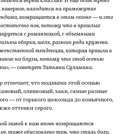
стаются верны классике. И еще один тренд
, наверное, находится на промежутке
дами, возвращается в этом сезоне — и это
 достаточно нов, потому что в прошлых
оциируется с романтикой, с объемными
альны оборки, шелк, разного рода кружева.
 женственной тенденции, которая пришла в
мание на блузы, потому что этой осенью
сти», — советует Татьяна Сулимина.
ер отмечает, что модными этой осенью
жановый, оливковый, хаки, самые разные
ого — от горького шоколада до коньячного,
кже оттенки серого.
той зимой к нам вновь возвращаются
ое, тоже обусловлено тем, что стиль бохо,