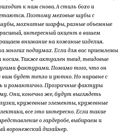
иходит к нам снова. А стиль бохо и
четаются. Поэтому меховые шубы с
шубы, мохнатые шарфы, разные объемные
красивый, интересный акцент в вашем
бращаем внимание на кожаные изделия.
а многих подиумах. Если для вас приемлемы
м носим. Также актуален твид, твидовые
ругими фактурами. Помимо того, что он
х вам будет тепло и уютно. Но наравне с
ь и романтично. Прозрачные фактуры
му. Они, конечно же, будут выглядеть
Блузки, кружевные элементы, кружевные
лектика, все это интересно. Если такие
редставление о гардеробе, выбираем и
ый воронежский дизайнер.