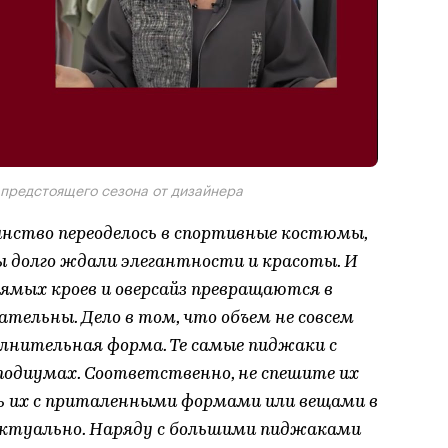
 предстоящего сезона от дизайнера
инство переоделось в спортивные костюмы,
ы долго ждали элегантности и красоты. И
ямых кроев и оверсайз превращаются в
тельны. Дело в том, что объем не совсем
олнительная форма. Те самые пиджаки с
подиумах. Соответственно, не спешите их
ь их с приталенными формами или вещами в
актуально. Наряду с большими пиджаками