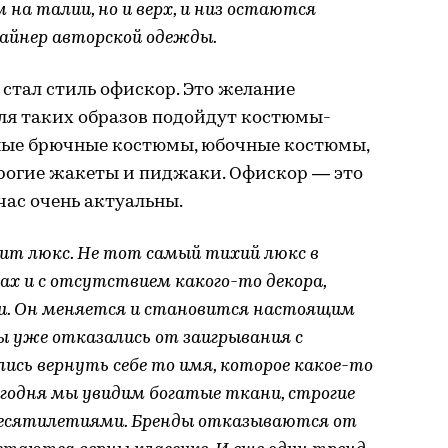
на талии, но и верх, и низ остаются
зайнер авторской одежды.
стал стиль офискор. Это желание
Для таких образов подойдут костюмы-
ные брючные костюмы, юбочные костюмы,
трогие жакеты и пиджаки. Офискор — это
час очень актуальны.
дит люкс. Не тот самый тихий люкс в
х и с отсутствием какого-то декора,
и. Он меняется и становится настоящим
ы уже отказались от заигрывания с
ись вернуть себе то имя, которое какое-то
егодня мы увидим богатые ткани, строгие
десятилетиями. Бренды отказываются от