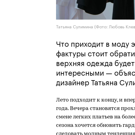
Татьяна Сулимина (Фото: Любовь Кле
Что приходит в моду э
фактуры стоит обрати
верхняя одежда будет 
интересными — объяс
дизайнер Татьяна Сул
Лето подходит к концу, и вп
года. Вечера становятся прохл
смене легких платьев на бол
сезона хочется обновить гард
следовать модным тенденциям