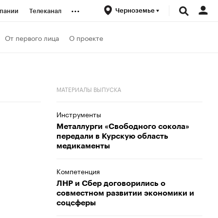
...
Черноземье
пании
Телеканал
ионеры
От первого лица
О проекте
вания
МАТЕРИАЛЫ ВЫПУСКА
личной валюты
Инструменты
Металлурги «Свободного сокола»
передали в Курскую область
медикаменты
Компетенция
ЛНР и Сбер договорились о
совместном развитии экономики и
соцсферы