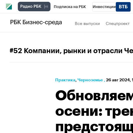
Подписка на РБК
Инвестиции
РБК Вино
Спорт
Школа управления
Все выпуски
Спецпроект
Национальные проекты
Город
Стил
Кредитные рейтинги
Франшизы
Га
#52 Компании, рынки и отрасли Ч
Проверка контрагентов
Политика
Э
Практика
⁠,
Черноземье
,
26 авг 2024, 
Обновляем
осени: тр
предстоящ