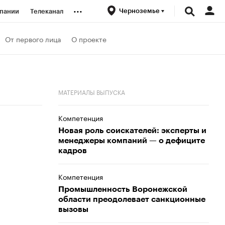
...
Черноземье
пании
Телеканал
ионеры
От первого лица
О проекте
вания
МАТЕРИАЛЫ ВЫПУСКА
личной валюты
Компетенция
Новая роль соискателей: эксперты и
менеджеры компаний — о дефиците
кадров
Компетенция
Промышленность Воронежской
области преодолевает санкционные
вызовы