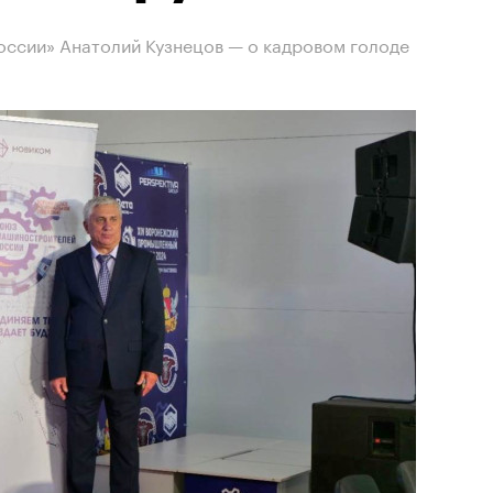
ссии» Анатолий Кузнецов — о кадровом голоде