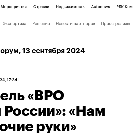
Мероприятия
Отрасли
Недвижимость
Autonews
РБК Ком
 РБК
РБК Образование
РБК Курсы
РБК Life
Тренды
Виз
Экспертиза
Решение
Новости партнеров
Пресс-релизы
ь
Крипто
РБК Бизнес-среда
Дискуссионный клуб
Исследо
зета
Спецпроекты СПб
Конференции СПб
Спецпроекты
форум
, 13 сентября 2024
кономика
Бизнес
Технологии и медиа
Финансы
Рынок на
24, 17:34
ель «ВРО
России»: «Нам
очие руки»