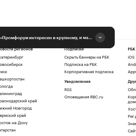
Сергей Петровский: «Промфорум интересен и крупному, и малому бизнесу»
овости регионов
Подписки
РБК
катеринбург
Скрыть баннеры на РБК
iOS
овосибирск
Подписка на РБК
And
мск
Корпоративная подписка
AppG
ашкортостан
Уведомления
Дру
ологда
RSS
Обл
алининград
Оповещения RBC.ru
Кор
раснодарский край
дом
ижний Новгород
Хос
ермский край
Рег
остов-на-Дону
Зна
атарстан
Сайт