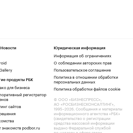
 Новости
Юридическая информация
Информация об ограничениях
roid
О соблюдении авторских прав
allery
Пользовательское соглашение
Политика в отношении обработки
гие продукты РБК
персональных данных
ако для бизнеса
Политика обработки файлов cookie
поративный регистратор
енов
© ООО «БИЗНЕСПРЕСС»,
АО «РОСБИЗНЕСКОНСАЛТИНГ»,
тинг сайтов
1995–2026
. Сообщения и материалы
.решения
информационного агентства «РБК»
(свидетельство о регистрации
комства
средства массовой информации
 знакомств podbor.ru
выдано Федеральной службой
по надзору в сфере связи,