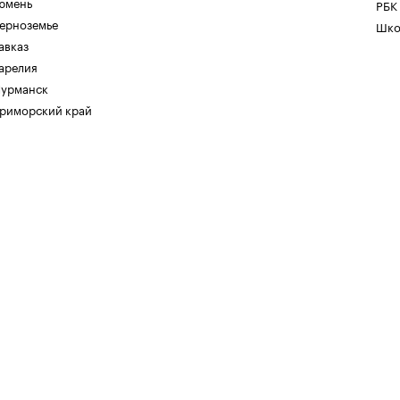
юмень
РБК
ерноземье
Шко
авказ
арелия
урманск
риморский край