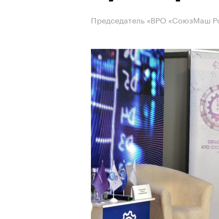
Председатель «ВРО «СоюзМаш Ро