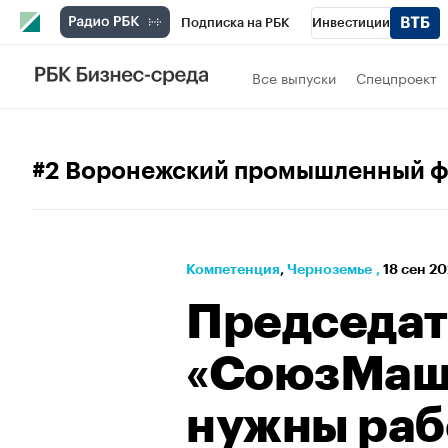
Подписка на РБК
Инвестиции
РБК Вино
Спорт
Школа управления
Все выпуски
Спецпроект
Национальные проекты
Город
Стил
Кредитные рейтинги
Франшизы
Га
#2 Воронежский промышленный 
Проверка контрагентов
Политика
Э
Компетенция
⁠,
Черноземье
,
18 сен 20
Председат
«СоюзМаш 
нужны раб