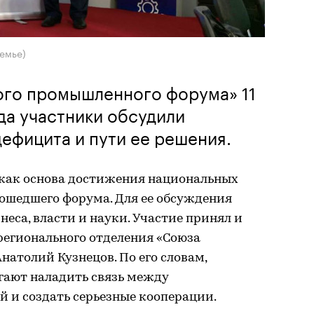
емье)
ого промышленного форума» 11
ода участники обсудили
ефицита и пути ее решения.
 как основа достижения национальных
рошедшего форума. Для ее обсуждения
еса, власти и науки. Участие принял и
регионального отделения «Союза
атолий Кузнецов. По его словам,
ают наладить связь между
 и создать серьезные кооперации.