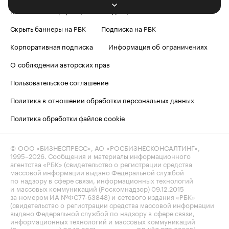
Контактная информация
Редакция
Скрыть баннеры на РБК
Подписка на РБК
Корпоративная подписка
Информация об ограничениях
О соблюдении авторских прав
Пользовательское соглашение
Политика в отношении обработки персональных данных
Политика обработки файлов cookie
© ООО «БИЗНЕСПРЕСС», АО «РОСБИЗНЕСКОНСАЛТИНГ»,
1995–2026
. Сообщения и материалы информационного
агентства «РБК» (свидетельство о регистрации средства
массовой информации выдано Федеральной службой
по надзору в сфере связи, информационных технологий
и массовых коммуникаций (Роскомнадзор) 09.12.2015
за номером ИА №ФС77-63848) и сетевого издания «РБК»
(свидетельство о регистрации средства массовой информации
выдано Федеральной службой по надзору в сфере связи,
информационных технологий и массовых коммуникаций
(Роскомнадзор) 03.12.2021 за номером ЭЛ №ФС77-82385)