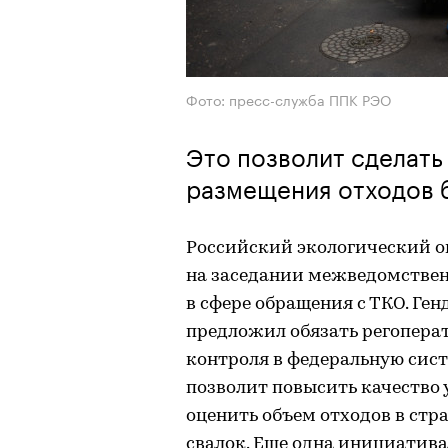
Фото: пресс-служба ППК РЭО
Это позволит сделать
размещения отходов 
Российский экологический о
на заседании межведомствен
в сфере обращения с ТКО. Ге
предложил обязать регоперат
контроля в федеральную сист
позволит повысить качество 
оценить объем отходов в стр
свалок. Еще одна инициатива