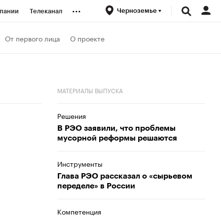
...
Черноземье
пании
Телеканал
ионеры
От первого лица
О проекте
вания
МАТЕРИАЛЫ ВЫПУСКА
личной валюты
Решения
В РЭО заявили, что проблемы
мусорной реформы решаются
Инструменты
Глава РЭО рассказал о «сырьевом
переделе» в России
Компетенция