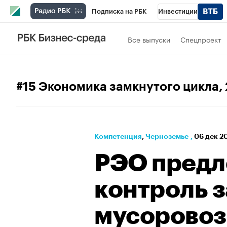
Подписка на РБК
Инвестиции
РБК Вино
Спорт
Школа управления
Все выпуски
Спецпроект
Национальные проекты
Город
Стил
Кредитные рейтинги
Франшизы
Га
#15 Экономика замкнутого цикла
,
Проверка контрагентов
Политика
Э
Компетенция
⁠,
Черноземье
,
06 дек 2
РЭО предл
контроль з
мусорово