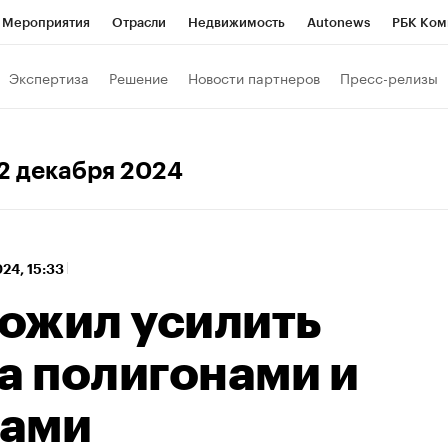
Мероприятия
Отрасли
Недвижимость
Autonews
РБК Ком
 РБК
РБК Образование
РБК Курсы
РБК Life
Тренды
Виз
Экспертиза
Решение
Новости партнеров
Пресс-релизы
ь
Крипто
РБК Бизнес-среда
Дискуссионный клуб
Исследо
зета
Спецпроекты СПб
Конференции СПб
Спецпроекты
 2 декабря 2024
кономика
Бизнес
Технологии и медиа
Финансы
Рынок на
024, 15:33
ожил усилить
а полигонами и
зами