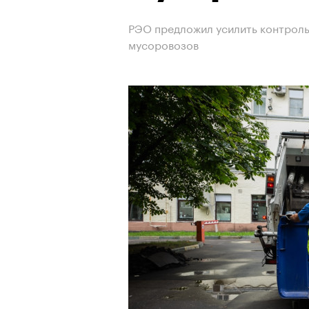
РЭО предложил усилить контроль
мусоровозов