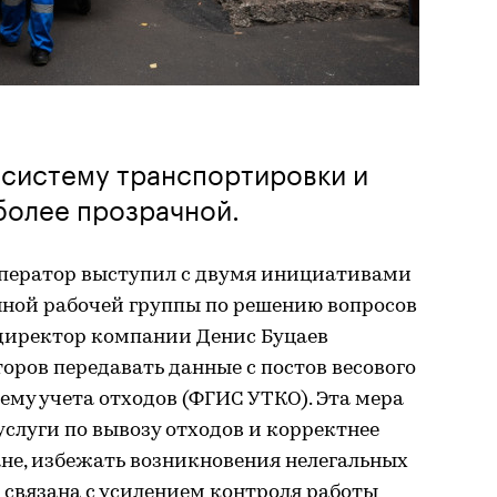
 систему транспортировки и
более прозрачной.
ператор выступил с двумя инициативами
ной рабочей группы по решению вопросов
ндиректор компании Денис Буцаев
оров передавать данные с постов весового
ему учета отходов (ФГИС УТКО). Эта мера
услуги по вывозу отходов и корректнее
ане, избежать возникновения нелегальных
 связана с усилением контроля работы