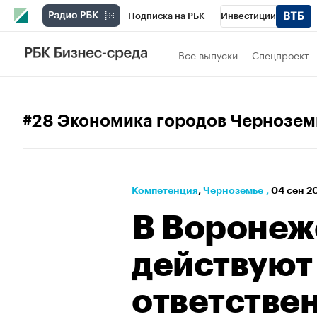
Подписка на РБК
Инвестиции
РБК Вино
Спорт
Школа управления
Все выпуски
Спецпроект
Национальные проекты
Город
Стил
Кредитные рейтинги
Франшизы
Га
#28 Экономика городов Чернозем
Проверка контрагентов
Политика
Э
Компетенция
⁠,
Черноземье
,
04 сен 2
В Воронеж
действуют 
ответстве