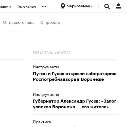
...
Черноземье
пании
Телеканал
ионеры
От первого лица
О проекте
вания
МАТЕРИАЛЫ ВЫПУСКА
личной валюты
Инструменты
Путин и Гусев открыли лабораторию
Роспотребнадзора в Воронеже
Инструменты
Губернатор Александр Гусев: «Залог
успехов Воронежа — его жители»
Практика