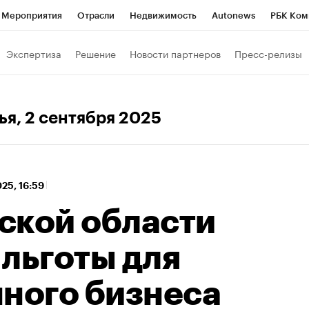
Мероприятия
Отрасли
Недвижимость
Autonews
РБК Ком
 РБК
РБК Образование
РБК Курсы
РБК Life
Тренды
Виз
Экспертиза
Решение
Новости партнеров
Пресс-релизы
ь
Крипто
РБК Бизнес-среда
Дискуссионный клуб
Исследо
зета
Спецпроекты СПб
Конференции СПб
Спецпроекты
ья
, 2 сентября 2025
кономика
Бизнес
Технологии и медиа
Финансы
Рынок на
025, 16:59
ской области
льготы для
нного бизнеса