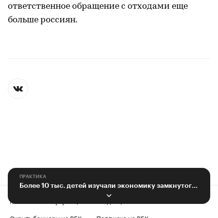
ответственное обращение с отходами еще
больше россиян.
ПРАКТИКА
Более 10 тыс. детей изучали экономику замкнутого цикла через творчество
Контактная информация
Редакция
Скрыть баннеры на РБК
Подписка на РБК