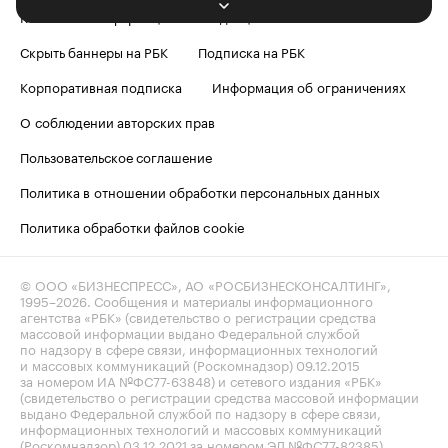
Контактная информация
Редакция
Скрыть баннеры на РБК
Подписка на РБК
Корпоративная подписка
Информация об ограничениях
О соблюдении авторских прав
Пользовательское соглашение
Политика в отношении обработки персональных данных
Политика обработки файлов cookie
© ООО «БИЗНЕСПРЕСС», АО «РОСБИЗНЕСКОНСАЛТИНГ»,
1995–2026
. Сообщения и материалы информационного
агентства «РБК» (свидетельство о регистрации средства
массовой информации выдано Федеральной службой
по надзору в сфере связи, информационных технологий
и массовых коммуникаций (Роскомнадзор) 09.12.2015
за номером ИА №ФС77-63848) и сетевого издания «РБК»
(свидетельство о регистрации средства массовой информации
выдано Федеральной службой по надзору в сфере связи,
информационных технологий и массовых коммуникаций
(Роскомнадзор) 03.12.2021 за номером ЭЛ №ФС77-82385)