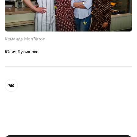
Команда MonBaton
Юлия Лукьянова