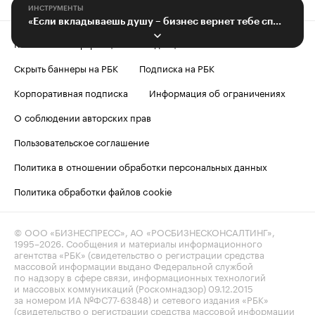
ИНСТРУМЕНТЫ
«Если вкладываешь душу – бизнес вернет тебе сполна»
Контактная информация
Редакция
Скрыть баннеры на РБК
Подписка на РБК
Корпоративная подписка
Информация об ограничениях
О соблюдении авторских прав
Пользовательское соглашение
Политика в отношении обработки персональных данных
Политика обработки файлов cookie
© ООО «БИЗНЕСПРЕСС», АО «РОСБИЗНЕСКОНСАЛТИНГ»,
1995–2026
. Сообщения и материалы информационного
агентства «РБК» (свидетельство о регистрации средства
массовой информации выдано Федеральной службой
по надзору в сфере связи, информационных технологий
и массовых коммуникаций (Роскомнадзор) 09.12.2015
за номером ИА №ФС77-63848) и сетевого издания «РБК»
(свидетельство о регистрации средства массовой информации