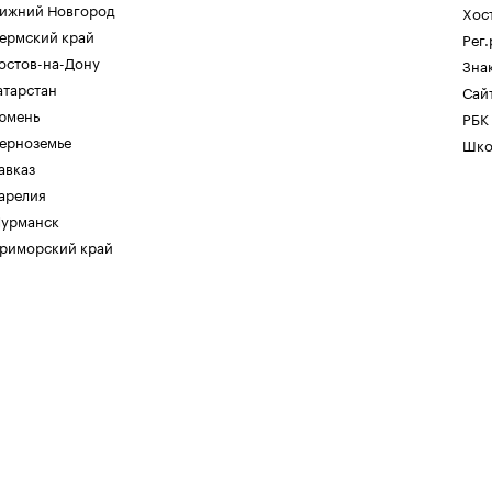
ижний Новгород
Хос
ермский край
Рег
остов-на-Дону
Зна
атарстан
Сайт
юмень
РБК
ерноземье
Шко
авказ
арелия
урманск
риморский край