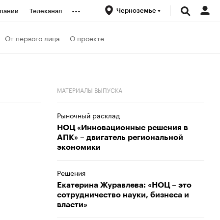
...
Черноземье
пании
Телеканал
ионеры
От первого лица
О проекте
вания
МАТЕРИАЛЫ ВЫПУСКА
личной валюты
Рыночный расклад
НОЦ «Инновационные решения в
АПК» – двигатель региональной
экономики
Решения
Екатерина Журавлева: «НОЦ – это
сотрудничество науки, бизнеса и
власти»