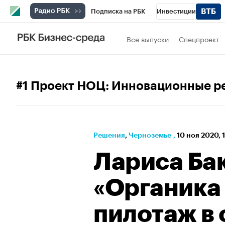
Подписка на РБК
Инвестиции
РБК Вино
Спорт
Школа управления
Все выпуски
Спецпроект
Национальные проекты
Город
Стил
Кредитные рейтинги
Франшизы
Га
#1 Проект НОЦ: Инновационные р
Проверка контрагентов
Политика
Э
Решения
⁠,
Черноземье
,
10 ноя 2020, 
Лариса Ба
«Органика 
пилотаж в