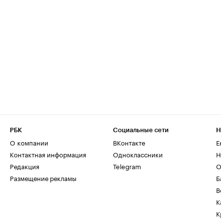
РБК
Социальные сети
Н
О компании
ВКонтакте
Е
Контактная информация
Одноклассники
Н
Редакция
Telegram
О
Размещение рекламы
Б
В
К
К