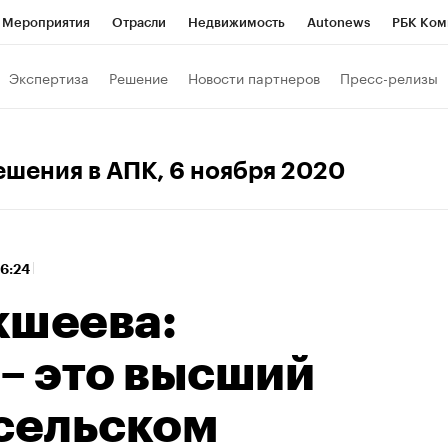
Мероприятия
Отрасли
Недвижимость
Autonews
РБК Ком
 РБК
РБК Образование
РБК Курсы
РБК Life
Тренды
Виз
Экспертиза
Решение
Новости партнеров
Пресс-релизы
ь
Крипто
РБК Бизнес-среда
Дискуссионный клуб
Исследо
зета
Спецпроекты СПб
Конференции СПб
Спецпроекты
ешения в АПК
, 6 ноября 2020
кономика
Бизнес
Технологии и медиа
Финансы
Рынок на
16:24
кшеева:
– это высший
 сельском