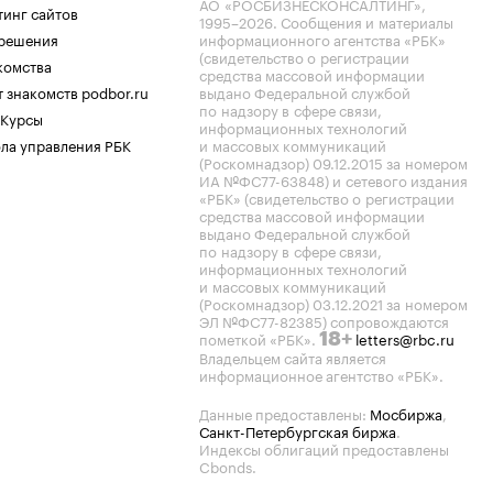
АО «РОСБИЗНЕСКОНСАЛТИНГ»,
тинг сайтов
1995–2026
. Сообщения и материалы
.решения
информационного агентства «РБК»
(свидетельство о регистрации
комства
средства массовой информации
 знакомств podbor.ru
выдано Федеральной службой
по надзору в сфере связи,
 Курсы
информационных технологий
ла управления РБК
и массовых коммуникаций
(Роскомнадзор) 09.12.2015 за номером
ИА №ФС77-63848) и сетевого издания
«РБК» (свидетельство о регистрации
средства массовой информации
выдано Федеральной службой
по надзору в сфере связи,
информационных технологий
и массовых коммуникаций
(Роскомнадзор) 03.12.2021 за номером
ЭЛ №ФС77-82385) сопровождаются
пометкой «РБК».
letters@rbc.ru
18+
Владельцем сайта является
информационное агентство «РБК».
Данные предоставлены:
Мосбиржа
,
Санкт-Петербургская биржа
.
Индексы облигаций предоставлены
Cbonds.