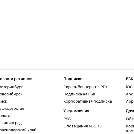
овости регионов
Подписки
РБК
катеринбург
Скрыть баннеры на РБК
iOS
овосибирск
Подписка на РБК
And
мск
Корпоративная подписка
AppG
ашкортостан
Уведомления
Дру
ологда
RSS
Обл
алининград
Оповещения RBC.ru
Кор
раснодарский край
дом