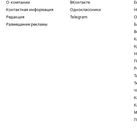
О компании
ВКонтакте
Е
Контактная информация
Одноклассники
Н
Редакция
Telegram
О
Размещение рекламы
Б
В
К
К
Н
П
Р
Т
Т
Ч
К
К
М
П