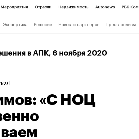
Мероприятия
Отрасли
Недвижимость
Autonews
РБК Ком
 РБК
РБК Образование
РБК Курсы
РБК Life
Тренды
Виз
Экспертиза
Решение
Новости партнеров
Пресс-релизы
ь
Крипто
РБК Бизнес-среда
Дискуссионный клуб
Исследо
зета
Спецпроекты СПб
Конференции СПб
Спецпроекты
ешения в АПК
, 6 ноября 2020
кономика
Бизнес
Технологии и медиа
Финансы
Рынок на
11:27
имов: «С НОЦ
венно
ываем