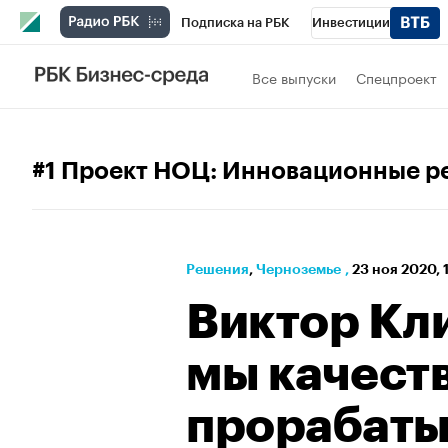
Подписка на РБК
Инвестиции
РБК Вино
Спорт
Школа управления
Все выпуски
Спецпроект
Национальные проекты
Город
Стил
Кредитные рейтинги
Франшизы
Га
#1 Проект НОЦ: Инновационные р
Проверка контрагентов
Политика
Э
Решения
⁠,
Черноземье
,
23 ноя 2020, 
Виктор Кл
мы качест
прорабат