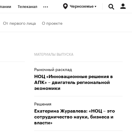
...
Черноземье
пании
Телеканал
ионеры
От первого лица
О проекте
вания
МАТЕРИАЛЫ ВЫПУСКА
личной валюты
Рыночный расклад
НОЦ «Инновационные решения в
АПК» – двигатель региональной
экономики
Решения
Екатерина Журавлева: «НОЦ – это
сотрудничество науки, бизнеса и
власти»