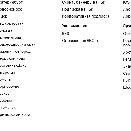
катеринбург
Скрыть баннеры на РБК
iOS
овосибирск
Подписка на РБК
And
мск
Корпоративная подписка
AppG
ашкортостан
Уведомления
Дру
ологда
RSS
Обл
алининград
Оповещения RBC.ru
Кор
раснодарский край
дом
ижний Новгород
Хос
ермский край
Рег
остов-на-Дону
Зна
атарстан
Сайт
юмень
РБК
ерноземье
Шко
авказ
арелия
урманск
риморский край