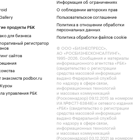
Информация об ограничениях
roid
О соблюдении авторских прав
allery
Пользовательское соглашение
Политика в отношении обработки
гие продукты РБК
персональных данных
ако для бизнеса
Политика обработки файлов cookie
поративный регистратор
енов
© ООО «БИЗНЕСПРЕСС»,
АО «РОСБИЗНЕСКОНСАЛТИНГ»,
тинг сайтов
1995–2026
. Сообщения и материалы
.решения
информационного агентства «РБК»
(свидетельство о регистрации
комства
средства массовой информации
 знакомств podbor.ru
выдано Федеральной службой
по надзору в сфере связи,
 Курсы
информационных технологий
ла управления РБК
и массовых коммуникаций
(Роскомнадзор) 09.12.2015 за номером
ИА №ФС77-63848) и сетевого издания
«РБК» (свидетельство о регистрации
средства массовой информации
выдано Федеральной службой
по надзору в сфере связи,
информационных технологий
и массовых коммуникаций
(Роскомнадзор) 03.12.2021 за номером