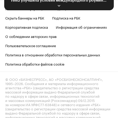
Tele2 улучшила условия международного роуминга для россиян в Турции
Контактная информация
Редакция
Скрыть баннеры на РБК
Подписка на РБК
Корпоративная подписка
Информация об ограничениях
О соблюдении авторских прав
Пользовательское соглашение
Политика в отношении обработки персональных данных
Политика обработки файлов cookie
© ООО «БИЗНЕСПРЕСС», АО «РОСБИЗНЕСКОНСАЛТИНГ»,
1995–2026
. Сообщения и материалы информационного
агентства «РБК» (свидетельство о регистрации средства
массовой информации выдано Федеральной службой
по надзору в сфере связи, информационных технологий
и массовых коммуникаций (Роскомнадзор) 09.12.2015
за номером ИА №ФС77-63848) и сетевого издания «РБК»
(свидетельство о регистрации средства массовой информации
выдано Федеральной службой по надзору в сфере связи,
информационных технологий и массовых коммуникаций