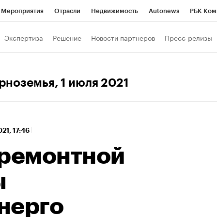
Мероприятия
Отрасли
Недвижимость
Autonews
РБК Ком
 РБК
РБК Образование
РБК Курсы
РБК Life
Тренды
Виз
Экспертиза
Решение
Новости партнеров
Пресс-релизы
ь
Крипто
РБК Бизнес-среда
Дискуссионный клуб
Исследо
зета
Спецпроекты СПб
Конференции СПб
Спецпроекты
ерноземья
, 1 июля 2021
кономика
Бизнес
Технологии и медиа
Финансы
Рынок на
21, 17:46
 ремонтной
ы
нерго