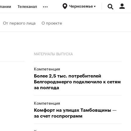
...
Черноземье
пании
Телеканал
ионеры
От первого лица
О проекте
вания
МАТЕРИАЛЫ ВЫПУСКА
личной валюты
Компетенция
Более 2,5 тыс. потребителей
Белгородэнерго подключило к сетям
за полгода
Компетенция
Комфорт на улицах Тамбовщины —
за счет госпрограмм