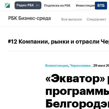
Подписка на РБК
Инвестиции
РБК Вино
Спорт
Школа управления
Все выпуски
Спецпроект
Национальные проекты
Город
Стил
Кредитные рейтинги
Франшизы
Га
#12 Компании, рынки и отрасли Ч
Проверка контрагентов
Политика
Э
Компетенция
⁠,
Черноземье
,
29 июл 20
«Экватор»
программ
Белгородэ