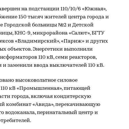
авершен на подстанции 110/10/6 «Южная»,
жение 150 тысяч жителей центра города и
ле Городской больницы №2 и Детской
ницы, КНС-9, микрорайона «Салют», БГТУ
лексов «Владимирский», «Париж» и других
ых объектов. Энергетики выполнили
сформаторов 110 кВ, семи реакторов,
 и заменили ввода выключателей 110 кВ.
овано высоковольтное силовое
 110 кВ «Промышленная», питающей
асти города, включая кондитерскую
ый комбинат «Авида», перекачивающую
го водоканала, перинатальный центр и
отребителей.