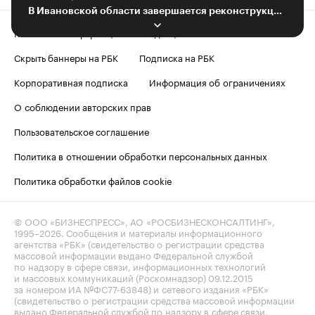
В Ивановской области завершается реконструкция дамбы
Контактная информация
Редакция
Скрыть баннеры на РБК
Подписка на РБК
Корпоративная подписка
Информация об ограничениях
О соблюдении авторских прав
Пользовательское соглашение
Политика в отношении обработки персональных данных
Политика обработки файлов cookie
© ООО «БИЗНЕСПРЕСС», АО «РОСБИЗНЕСКОНСАЛТИНГ»,
1995–2026
. Сообщения и материалы информационного
агентства «РБК» (свидетельство о регистрации средства
массовой информации выдано Федеральной службой
по надзору в сфере связи, информационных технологий
и массовых коммуникаций (Роскомнадзор) 09.12.2015
за номером ИА №ФС77-63848) и сетевого издания «РБК»
(свидетельство о регистрации средства массовой информации
выдано Федеральной службой по надзору в сфере связи,