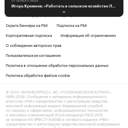
ОТ ПЕРВОГО ЛИЦА
Игорь Кремнев: «Работать в сельском хозяйстве Липецкой области почетно»
Контактная информация
Редакция
Скрыть баннеры на РБК
Подписка на РБК
Корпоративная подписка
Информация об ограничениях
О соблюдении авторских прав
Пользовательское соглашение
Политика в отношении обработки персональных данных
Политика обработки файлов cookie
© ООО «БИЗНЕСПРЕСС», АО «РОСБИЗНЕСКОНСАЛТИНГ»,
1995–2026
. Сообщения и материалы информационного
агентства «РБК» (свидетельство о регистрации средства
массовой информации выдано Федеральной службой
по надзору в сфере связи, информационных технологий
и массовых коммуникаций (Роскомнадзор) 09.12.2015
за номером ИА №ФС77-63848) и сетевого издания «РБК»
(свидетельство о регистрации средства массовой информации