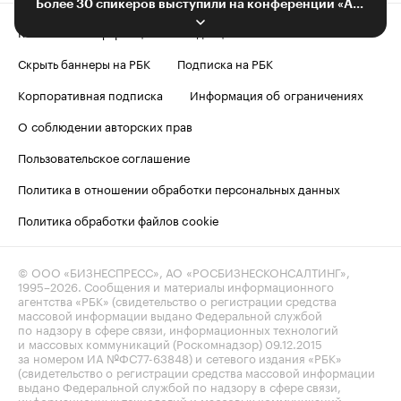
Более 30 спикеров выступили на конференции «Азбука бизнеса» в Воронеже
Контактная информация
Редакция
Скрыть баннеры на РБК
Подписка на РБК
Корпоративная подписка
Информация об ограничениях
О соблюдении авторских прав
Пользовательское соглашение
Политика в отношении обработки персональных данных
Политика обработки файлов cookie
© ООО «БИЗНЕСПРЕСС», АО «РОСБИЗНЕСКОНСАЛТИНГ»,
1995–2026
. Сообщения и материалы информационного
агентства «РБК» (свидетельство о регистрации средства
массовой информации выдано Федеральной службой
по надзору в сфере связи, информационных технологий
и массовых коммуникаций (Роскомнадзор) 09.12.2015
за номером ИА №ФС77-63848) и сетевого издания «РБК»
(свидетельство о регистрации средства массовой информации
выдано Федеральной службой по надзору в сфере связи,
информационных технологий и массовых коммуникаций