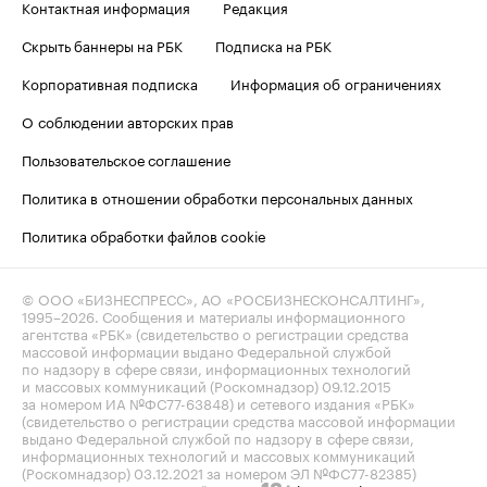
Контактная информация
Редакция
Скрыть баннеры на РБК
Подписка на РБК
Корпоративная подписка
Информация об ограничениях
О соблюдении авторских прав
Пользовательское соглашение
Политика в отношении обработки персональных данных
Политика обработки файлов cookie
© ООО «БИЗНЕСПРЕСС», АО «РОСБИЗНЕСКОНСАЛТИНГ»,
1995–2026
. Сообщения и материалы информационного
агентства «РБК» (свидетельство о регистрации средства
массовой информации выдано Федеральной службой
по надзору в сфере связи, информационных технологий
и массовых коммуникаций (Роскомнадзор) 09.12.2015
за номером ИА №ФС77-63848) и сетевого издания «РБК»
(свидетельство о регистрации средства массовой информации
выдано Федеральной службой по надзору в сфере связи,
информационных технологий и массовых коммуникаций
(Роскомнадзор) 03.12.2021 за номером ЭЛ №ФС77-82385)