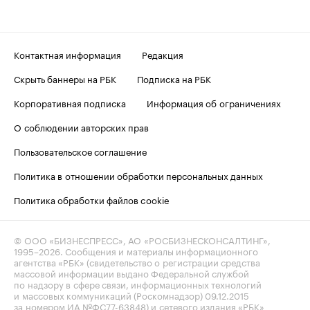
Контактная информация
Редакция
Скрыть баннеры на РБК
Подписка на РБК
Корпоративная подписка
Информация об ограничениях
О соблюдении авторских прав
Пользовательское соглашение
Политика в отношении обработки персональных данных
Политика обработки файлов cookie
© ООО «БИЗНЕСПРЕСС», АО «РОСБИЗНЕСКОНСАЛТИНГ»,
1995–2026
. Сообщения и материалы информационного
агентства «РБК» (свидетельство о регистрации средства
массовой информации выдано Федеральной службой
по надзору в сфере связи, информационных технологий
и массовых коммуникаций (Роскомнадзор) 09.12.2015
за номером ИА №ФС77-63848) и сетевого издания «РБК»