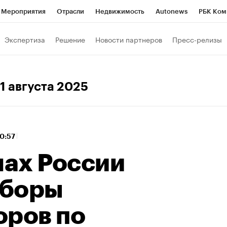
Мероприятия
Отрасли
Недвижимость
Autonews
РБК Ком
 РБК
РБК Образование
РБК Курсы
РБК Life
Тренды
Виз
Экспертиза
Решение
Новости партнеров
Пресс-релизы
ь
Крипто
РБК Бизнес-среда
Дискуссионный клуб
Исследо
зета
Спецпроекты СПб
Конференции СПб
Спецпроекты
 1 августа 2025
кономика
Бизнес
Технологии и медиа
Финансы
Рынок на
10:57
нах России
ыборы
оров по