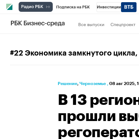
Подписка на РБК
Инвестиции
РБК Вино
Спорт
Школа управления
Все выпуски
Спецпроект
Национальные проекты
Город
Стил
Кредитные рейтинги
Франшизы
Га
#22 Экономика замкнутого цикла
,
Проверка контрагентов
Политика
Э
Решение
⁠,
Черноземье
,
08 авг 2025, 
В 13 регио
прошли в
регоперат