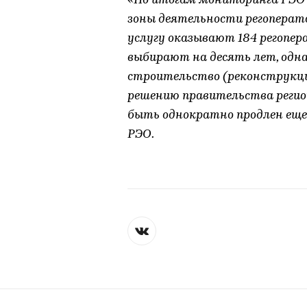
«По итогам мониторинга РЭО н
зоны деятельности регоперато
услугу оказывают 184 регопера
выбирают на десять лет, одн
строительство (реконструкци
решению правительства регио
быть однократно продлен еще 
РЭО.