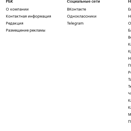
РБК
Социальные сети
Н
О компании
ВКонтакте
Е
Контактная информация
Одноклассники
Н
Редакция
Telegram
О
Размещение рекламы
Б
В
К
К
Н
П
Р
Т
Т
Ч
К
К
М
П