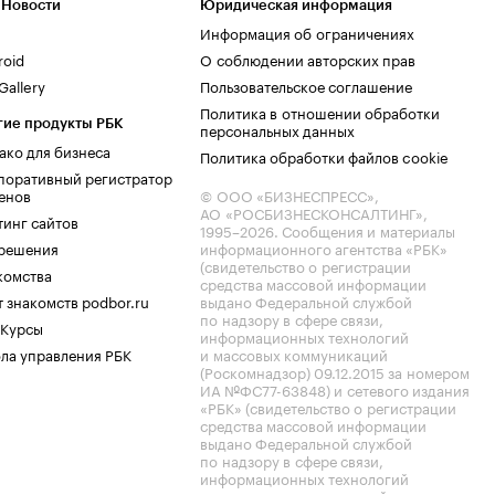
 Новости
Юридическая информация
Информация об ограничениях
roid
О соблюдении авторских прав
allery
Пользовательское соглашение
Политика в отношении обработки
гие продукты РБК
персональных данных
ако для бизнеса
Политика обработки файлов cookie
поративный регистратор
енов
© ООО «БИЗНЕСПРЕСС»,
АО «РОСБИЗНЕСКОНСАЛТИНГ»,
тинг сайтов
1995–2026
. Сообщения и материалы
.решения
информационного агентства «РБК»
(свидетельство о регистрации
комства
средства массовой информации
 знакомств podbor.ru
выдано Федеральной службой
по надзору в сфере связи,
 Курсы
информационных технологий
ла управления РБК
и массовых коммуникаций
(Роскомнадзор) 09.12.2015 за номером
ИА №ФС77-63848) и сетевого издания
«РБК» (свидетельство о регистрации
средства массовой информации
выдано Федеральной службой
по надзору в сфере связи,
информационных технологий