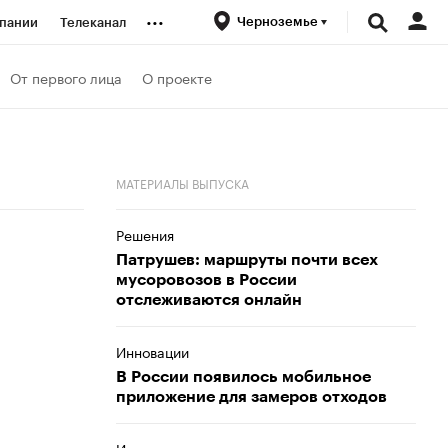
...
Черноземье
пании
Телеканал
ионеры
От первого лица
О проекте
вания
МАТЕРИАЛЫ ВЫПУСКА
личной валюты
Решения
Патрушев: маршруты почти всех
мусоровозов в России
отслеживаются онлайн
Инновации
В России появилось мобильное
приложение для замеров отходов