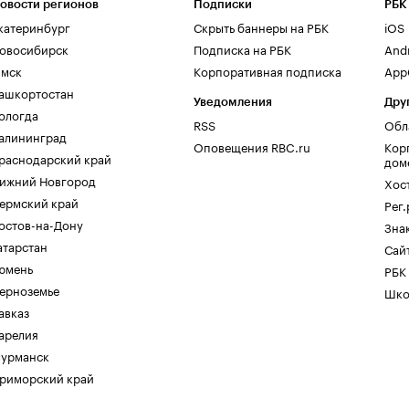
овости регионов
Подписки
РБК
катеринбург
Скрыть баннеры на РБК
iOS
овосибирск
Подписка на РБК
And
мск
Корпоративная подписка
AppG
ашкортостан
Уведомления
Дру
ологда
RSS
Обл
алининград
Оповещения RBC.ru
Кор
раснодарский край
дом
ижний Новгород
Хос
ермский край
Рег
остов-на-Дону
Зна
атарстан
Сайт
юмень
РБК
ерноземье
Шко
авказ
арелия
урманск
риморский край