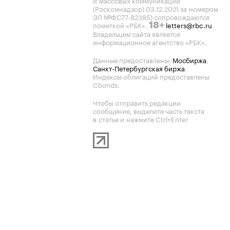
и массовых коммуникаций
(Роскомнадзор) 03.12.2021 за номером
ЭЛ №ФС77-82385) сопровождаются
пометкой «РБК».
letters@rbc.ru
18+
Владельцем сайта является
информационное агентство «РБК».
Данные предоставлены:
Мосбиржа
,
Санкт-Петербургская биржа
.
Индексы облигаций предоставлены
Cbonds.
Чтобы отправить редакции
сообщение, выделите часть текста
в статье и нажмите Ctrl+Enter