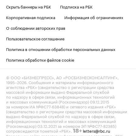
Скрыть баннеры на РБК
Подписка на РБК
Корпоративная подписка
Информация об ограничениях
О соблюдении авторских прав
Пользовательское соглашение
Политика в отношении обработки персональных данных
Политика обработки файлов cookie
© ООО «БИЗНЕСПРЕСС», АО «РОСБИЗНЕСКОНСАЛТИНГ»,
1995–2026
. Сообщения и материалы информационного
агентства «РБК» (свидетельство о регистрации средства
массовой информации выдано Федеральной службой
по надзору в сфере связи, информационных технологий
и массовых коммуникаций (Роскомнадзор) 09.12.2015
за номером ИА №ФС77-63848) и сетевого издания «РБК»
(свидетельство о регистрации средства массовой информации
выдано Федеральной службой по надзору в сфере связи,
информационных технологий и массовых коммуникаций
(Роскомнадзор) 03.12.2021 за номером ЭЛ №ФС77-82385)
сопровождаются пометкой «РБК».
letters@rbc.ru
18+
Владельцем сайта является информационное агентство «РБК».