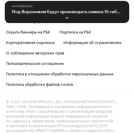
ИННОВАЦИИ
Под Воронежем будут производить семена 15 гибридов кукурузы
Контактная информация
Редакция
Скрыть баннеры на РБК
Подписка на РБК
Корпоративная подписка
Информация об ограничениях
О соблюдении авторских прав
Пользовательское соглашение
Политика в отношении обработки персональных данных
Политика обработки файлов cookie
© ООО «БИЗНЕСПРЕСС», АО «РОСБИЗНЕСКОНСАЛТИНГ»,
1995–2026
. Сообщения и материалы информационного
агентства «РБК» (свидетельство о регистрации средства
массовой информации выдано Федеральной службой
по надзору в сфере связи, информационных технологий
и массовых коммуникаций (Роскомнадзор) 09.12.2015
за номером ИА №ФС77-63848) и сетевого издания «РБК»